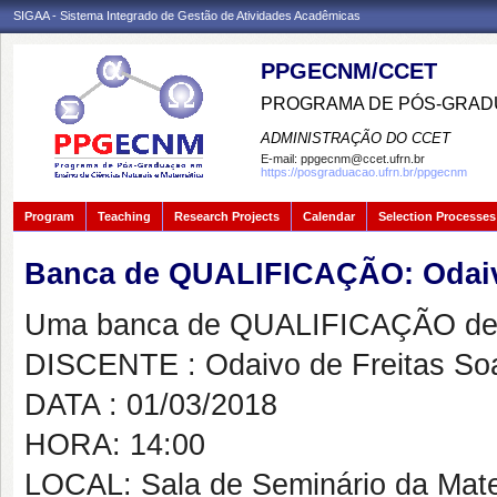
SIGAA - Sistema Integrado de Gestão de Atividades Acadêmicas
PPGECNM/CCET
PROGRAMA DE PÓS-GRADU
ADMINISTRAÇÃO DO CCET
E-mail:
ppgecnm@ccet.ufrn.br
https://posgraduacao.ufrn.br/ppgecnm
Program
Teaching
Research Projects
Calendar
Selection Processes
Banca de QUALIFICAÇÃO: Odaivo
Uma banca de QUALIFICAÇÃO de 
DISCENTE : Odaivo de Freitas So
DATA : 01/03/2018
HORA: 14:00
LOCAL: Sala de Seminário da Ma