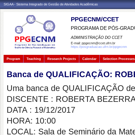
SIGAA - Sistema Integrado de Gestão de Atividades Acadêmicas
PPGECNM/CCET
PROGRAMA DE PÓS-GRADU
ADMINISTRAÇÃO DO CCET
E-mail:
ppgecnm@ccet.ufrn.br
https://posgraduacao.ufrn.br/ppgecnm
Program
Teaching
Research Projects
Calendar
Selection Processes
Banca de QUALIFICAÇÃO: ROB
Uma banca de QUALIFICAÇÃO de 
DISCENTE : ROBERTA BEZERRA
DATA : 19/12/2017
HORA: 10:00
LOCAL: Sala de Seminário da Mat