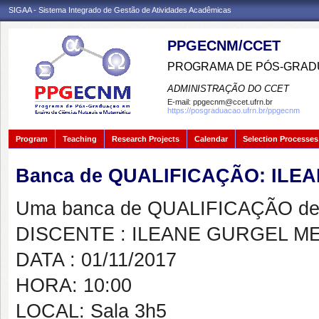
SIGAA - Sistema Integrado de Gestão de Atividades Acadêmicas
PPGECNM/CCET
PROGRAMA DE PÓS-GRADU
ADMINISTRAÇÃO DO CCET
E-mail:
ppgecnm@ccet.ufrn.br
https://posgraduacao.ufrn.br/ppgecnm
Program
Teaching
Research Projects
Calendar
Selection Processes
Banca de QUALIFICAÇÃO: IL
Uma banca de QUALIFICAÇÃO de 
DISCENTE : ILEANE GURGEL M
DATA : 01/11/2017
HORA: 10:00
LOCAL: Sala 3h5