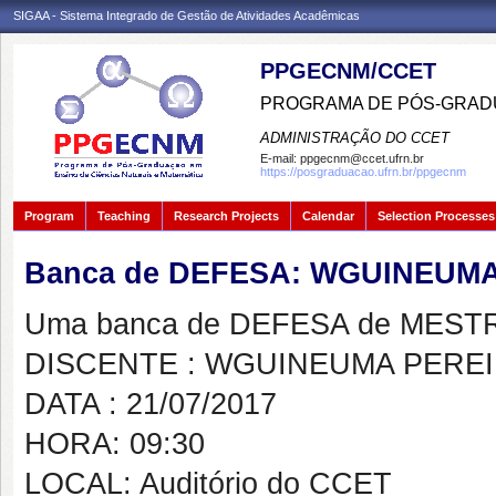
SIGAA - Sistema Integrado de Gestão de Atividades Acadêmicas
PPGECNM/CCET
PROGRAMA DE PÓS-GRADU
ADMINISTRAÇÃO DO CCET
E-mail:
ppgecnm@ccet.ufrn.br
https://posgraduacao.ufrn.br/ppgecnm
Program
Teaching
Research Projects
Calendar
Selection Processes
Banca de DEFESA: WGUINEUM
Uma banca de DEFESA de MESTRAD
DISCENTE : WGUINEUMA PERE
DATA : 21/07/2017
HORA: 09:30
LOCAL: Auditório do CCET