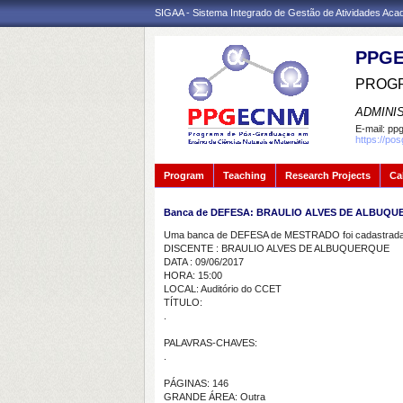
SIGAA - Sistema Integrado de Gestão de Atividades Ac
PPGE
PROGR
ADMINI
E-mail:
ppg
https://po
Program
Teaching
Research Projects
Ca
Banca de DEFESA: BRAULIO ALVES DE ALBUQ
Uma banca de DEFESA de MESTRADO foi cadastrada 
DISCENTE : BRAULIO ALVES DE ALBUQUERQUE
DATA : 09/06/2017
HORA: 15:00
LOCAL: Auditório do CCET
TÍTULO:
.
PALAVRAS-CHAVES:
.
PÁGINAS: 146
GRANDE ÁREA: Outra