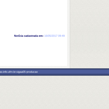
Notícia cadastrada em:
16/05/2017 09:49
o.info.ufrn.br.sigaa05-producao