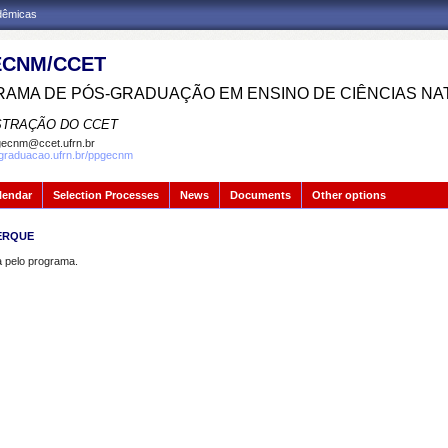
adêmicas
CNM/CCET
AMA DE PÓS-GRADUAÇÃO EM ENSINO DE CIÊNCIAS NA
STRAÇÃO DO CCET
ecnm@ccet.ufrn.br
sgraduacao.ufrn.br/ppgecnm
lendar
Selection Processes
News
Documents
Other options
UERQUE
pelo programa.