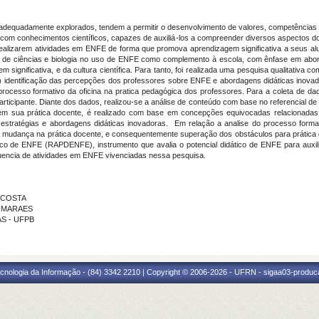
equadamente explorados, tendem a permitir o desenvolvimento de valores, competências 
 com conhecimentos científicos, capazes de auxiliá-los a compreender diversos aspectos 
ealizarem atividades em ENFE de forma que promova aprendizagem significativa a seus alu
s de ciências e biologia no uso de ENFE como complemento à escola, com ênfase em abo
em significativa, e da cultura científica. Para tanto, foi realizada uma pesquisa qualitativa
) identificação das percepções dos professores sobre ENFE e abordagens didáticas inovador
 processo formativo da oficina na pratica pedagógica dos professores. Para a coleta de dad
articipante. Diante dos dados, realizou-se a análise de conteúdo com base no referencial d
em sua prática docente, é realizado com base em concepções equivocadas relacionadas à
 estratégias e abordagens didáticas inovadoras. Em relação a analise do processo format
a mudança na prática docente, e consequentemente superação dos obstáculos para prática
ico de ENFE (RAPDENFE), instrumento que avalia o potencial didático de ENFE para auxili
uencia de atividades em ENFE vivenciadas nessa pesquisa.
A COSTA
UIMARAES
IAS - UFPB
cnologia da Informação - (84) 3342 2210 | Copyright © 2006-2026 - UFRN - sigaa03-produca