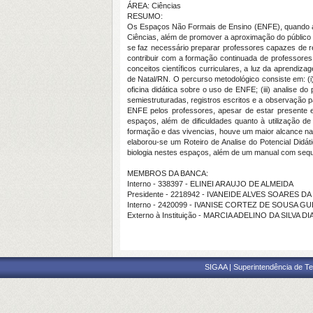
ÁREA: Ciências
RESUMO:
Os Espaços Não Formais de Ensino (ENFE), quando ad
Ciências, além de promover a aproximação do público
se faz necessário preparar professores capazes de r
contribuir com a formação continuada de professore
conceitos científicos curriculares, a luz da aprendizag
de Natal/RN. O percurso metodológico consiste em: (i
oficina didática sobre o uso de ENFE; (iii) analise do
semiestruturadas, registros escritos e a observação p
ENFE pelos professores, apesar de estar presente 
espaços, além de dificuldades quanto à utilização de
formação e das vivencias, houve um maior alcance n
elaborou-se um Roteiro de Analise do Potencial Didát
biologia nestes espaços, além de um manual com seq
MEMBROS DA BANCA:
Interno - 338397 - ELINEI ARAUJO DE ALMEIDA
Presidente - 2218942 - IVANEIDE ALVES SOARES D
Interno - 2420099 - IVANISE CORTEZ DE SOUSA G
Externo à Instituição - MARCIA ADELINO DA SILVA D
SIGAA | Superintendência de Te