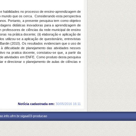
e habilidades no processo de ensino-aprendizagem de
do mundo que os cerca. Considerando esta perspectiva
nos. Portanto, a presente pesquisa tem como objetivo
rdagens didáticas inovadoras para a aprendizagem de
 com professores de ciências da rede municipal de ensino
as na prática docente; (ii) elaboração e aplicação de
os utilizou-se a aplicação de questionário, entrevistas
e Bardin (2010). Os resultados evidenciam que o uso de
 dificuldade de planejamento das atividades nesses
ivo na pratica docente, constatou-se que, a partir da
 de atividades em ENFE. Como produto desta pesquisa
ar e direcionar o planejamento de aulas de ciências e
Notícia cadastrada em:
30/05/2016 16:11
o.info.ufrn.br.sigaa03-producao