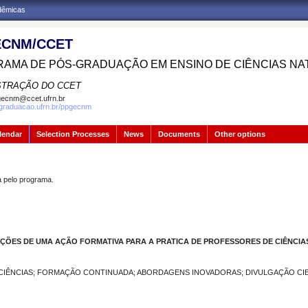
adêmicas
CNM/CCET
AMA DE PÓS-GRADUAÇÃO EM ENSINO DE CIÊNCIAS NA
STRAÇÃO DO CCET
ecnm@ccet.ufrn.br
sgraduacao.ufrn.br/ppgecnm
lendar
Selection Processes
News
Documents
Other options
pelo programa.
ÇÕES DE UMA AÇÃO FORMATIVA PARA A PRATICA DE PROFESSORES DE CIÊNCIA
 CIÊNCIAS; FORMAÇÃO CONTINUADA; ABORDAGENS INOVADORAS; DIVULGAÇÃO CIE