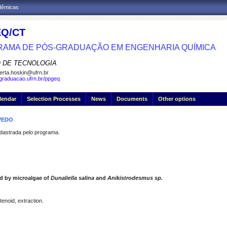
adêmicas
Q/CT
AMA DE PÓS-GRADUAÇÃO EM ENGENHARIA QUÍMICA
 DE TECNOLOGIA
erta.hoskin@ufrn.br
sgraduacao.ufrn.br/ppgeq
lendar
Selection Processes
News
Documents
Other options
EVEDO
strada pelo programa.
ed by microalgae of
Dunaliella salina
and
Anikistrodesmus sp.
otenoid, extraction.