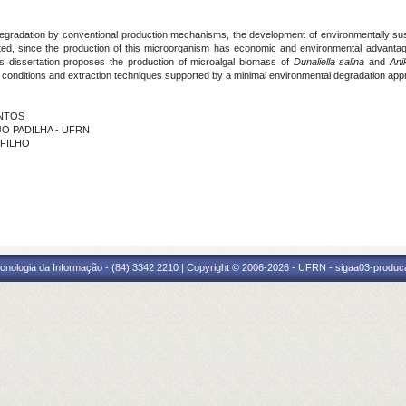
gradation by conventional production mechanisms, the development of environmentally sustai
ighted, since the production of this microorganism has economic and environmental advanta
is dissertation proposes the production of microalgal biomass of
Dunaliella salina
and
Ani
 conditions and extraction techniques supported by a minimal environmental degradation app
ANTOS
ÚJO PADILHA - UFRN
 FILHO
cnologia da Informação - (84) 3342 2210 | Copyright © 2006-2026 - UFRN - sigaa03-produca