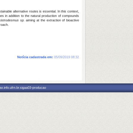
nable alternative routes is essential. In this context,
ges in addition to the natural production of compounds
kistrodesmus sp.
aiming at the extraction of bioactive
roach.
Notícia cadastrada em:
05/09/2019 08:32
o.info.ufrn.br.sigaa03-producao