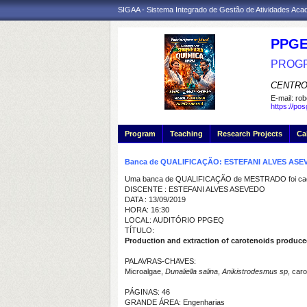
SIGAA - Sistema Integrado de Gestão de Atividades Ac
PPGE
PROGR
CENTRO
E-mail:
rob
https://po
Program
Teaching
Research Projects
Ca
Banca de QUALIFICAÇÃO: ESTEFANI ALVES AS
Uma banca de QUALIFICAÇÃO de MESTRADO foi cada
DISCENTE : ESTEFANI ALVES ASEVEDO
DATA : 13/09/2019
HORA: 16:30
LOCAL: AUDITÓRIO PPGEQ
TÍTULO:
Production and extraction of carotenoids produc
PALAVRAS-CHAVES:
Microalgae,
Dunaliella salina
,
Anikistrodesmus sp
, car
PÁGINAS: 46
GRANDE ÁREA: Engenharias