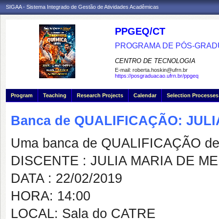
SIGAA - Sistema Integrado de Gestão de Atividades Acadêmicas
PPGEQ/CT
PROGRAMA DE PÓS-GRAD
CENTRO DE TECNOLOGIA
E-mail:
roberta.hoskin@ufrn.br
https://posgraduacao.ufrn.br/ppgeq
Program
Teaching
Research Projects
Calendar
Selection Processes
Banca de QUALIFICAÇÃO: JUL
Uma banca de QUALIFICAÇÃO de 
DISCENTE : JULIA MARIA DE M
DATA : 22/02/2019
HORA: 14:00
LOCAL: Sala do CATRE