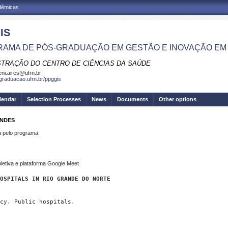
adêmicas
IS
AMA DE PÓS-GRADUAÇÃO EM GESTÃO E INOVAÇÃO EM
STRAÇÃO DO CENTRO DE CIÊNCIAS DA SAÚDE
eni.aires@ufrn.br
sgraduacao.ufrn.br/ppggis
lendar
Selection Processes
News
Documents
Other options
ANDES
pelo programa.
etiva e plataforma Google Meet
OSPITALS IN RIO GRANDE DO NORTE
cy. Public hospitals.