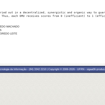
ried out in a decentralized, synergistic and organic way to guar
 Thus, each DMU receives scores from 0 (inefficient) to 1 (effic
AZEVEDO MACHADO
NS
GUEIREDO LEITE
cnologia da Informação - (84) 3342 2210 | Copyright © 2006-2026 - UFRN - sigaa06-produca