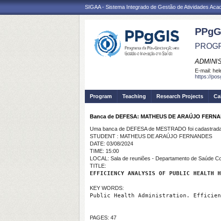
SIGAA - Sistema Integrado de Gestão de Atividades Ac
PPgG
PROGR
ADMINI
E-mail:
hel
https://po
Program
Teaching
Research Projects
Ca
Banca de DEFESA: MATHEUS DE ARAÚJO FERN
Uma banca de DEFESA de MESTRADO foi cadastrada 
STUDENT : MATHEUS DE ARAÚJO FERNANDES
DATE: 03/08/2024
TIME: 15:00
LOCAL: Sala de reuniões - Departamento de Saúde Col
TITLE:
EFFICIENCY ANALYSIS OF PUBLIC HEALTH H
KEY WORDS:
Public Health Administration. Efficien
PAGES: 47