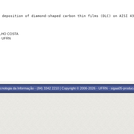
 deposition of diamond-shaped carbon thin films (DLC) on AISI 43
VALHO COSTA
 - UFRN
cnologia da Informação - (84) 3342 2210 | Copyright © 2006-2026 - UFRN - sigaa05-produca