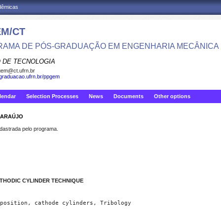
adêmicas
M/CT
AMA DE PÓS-GRADUAÇÃO EM ENGENHARIA MECÂNICA
 DE TECNOLOGIA
em@ct.ufrn.br
sgraduacao.ufrn.br/ppgem
lendar
Selection Processes
News
Documents
Other options
E ARAÚJO
strada pelo programa.
ATHODIC CYLINDER TECHNIQUE
position, cathode cylinders, Tribology