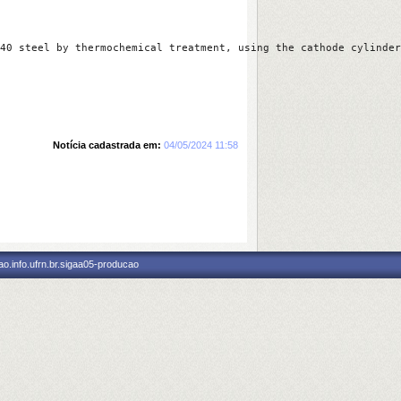
40 steel by thermochemical treatment, using the cathode cylinder
Notícia cadastrada em:
04/05/2024 11:58
o.info.ufrn.br.sigaa05-producao