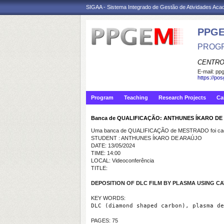
SIGAA - Sistema Integrado de Gestão de Atividades Ac
PPGE
PROGR
CENTRO
E-mail:
ppg
https://po
Program
Teaching
Research Projects
Ca
Banca de QUALIFICAÇÃO: ANTHUNES ÍKARO D
Uma banca de QUALIFICAÇÃO de MESTRADO foi cada
STUDENT : ANTHUNES ÍKARO DE ARAÚJO
DATE: 13/05/2024
TIME: 14:00
LOCAL: Videoconferência
TITLE:
DEPOSITION OF DLC FILM BY PLASMA USING C
KEY WORDS:
DLC (diamond shaped carbon), plasma de
PAGES: 75