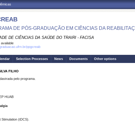
adêmicas
CREAB
AMA DE PÓS-GRADUAÇÃO EM CIÊNCIAS DA REABILITA
DE DE CIÊNCIAS DA SAÚDE DO TRAIRI - FACISA
 available
sgraduacao.ufrn.br/ppgcreab
lendar
Selection Processes
News
Documents
Other options
ILVA FILHO
strada pelo programa.
 GEP HUAB
algia
 Stimulation (tDCS).