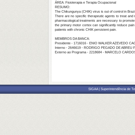
ÁREA: Fisioterapia e Terapia Ocupacional
RESUMO:
The
Chikungunya (CHIK) virus is out of control in Brazil
There are no specific therapeutic agents to treat and 
pharmacological treatments are necessary to promote pai
the primary motor cortex can significantly reduce pain
patients with chronic CHIK persistent pain.
MEMBROS DA BANCA:
Presidente - 1716016 - ENIO WALKER AZEVEDO C
Interno - 2646619 - RODRIGO PEGADO DE ABREU 
Externo ao Programa - 2218684 - MARCELO CARD
SIGAA | Superintendência de Te