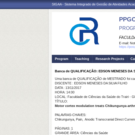
SIGAA - Sistema Integrado de Gestão de Atividades Ac
PPG
PROGR
FACULDA
E-mail:
Not
https://po
Program
Teaching
Research Projects
Ca
Banca de QUALIFICAÇÃO: EDSON MENESES DA S
Uma banca de QUALIFICAÇÃO de MESTRADO foi cada
DISCENTE : EDSON MENESES DA SILVA FILHO
DATA : 13/11/2017
HORA: 14:00
LOCAL: Faculdade de Ciências da Saúde do Trairi -
TÍTULO:
Motor cortex modulation treats Chikungunya arthr
PALAVRAS-CHAVES:
Chikungunya, Pain, Anodic Transcranial Direct Current
PÁGINAS: 1
GRANDE ÁREA: Ciências da Saúde