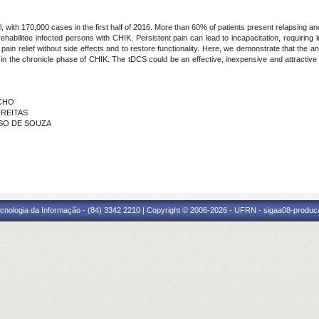
, with 170,000 cases in the first half of 2016. More than 60% of patients present relapsing and re
rehabilitee infected persons with CHIK. Persistent pain can lead to incapacitation, requirin
n relief without side effects and to restore functionality. Here, we demonstrate that the an
 in the chronicle phase of CHIK. The tDCS could be an effective, inexpensive and attractive
ACHO
FREITAS
OSO DE SOUZA
cnologia da Informação - (84) 3342 2210 | Copyright © 2006-2026 - UFRN - sigaa08-produca