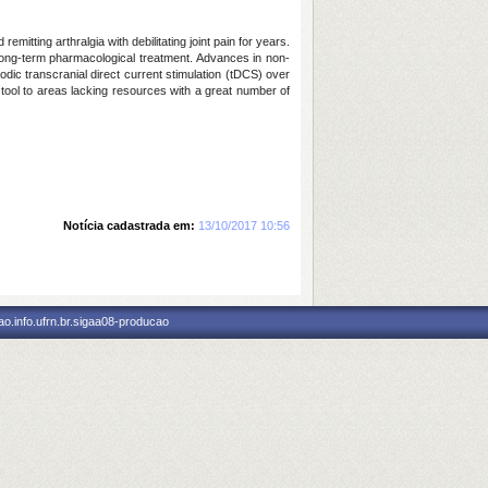
mitting arthralgia with debilitating joint pain for years.
g long-term pharmacological treatment. Advances in non-
odic transcranial direct current stimulation (tDCS) over
 tool to areas lacking resources with a great number of
Notícia cadastrada em:
13/10/2017 10:56
o.info.ufrn.br.sigaa08-producao