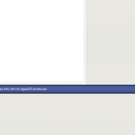
o.info.ufrn.br.sigaa03-producao