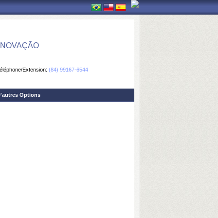
 INOVAÇÃO
éléphone/Extension:
(84) 99167-6544
'autres Options