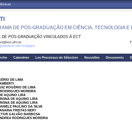
adêmicas
TI
AMA DE PÓS-GRADUAÇÃO EM CIÊNCIA, TECNOLOGIA E
 DE PÓS-GRADUAÇÃO VINCULADOS À ECT
cti@ect.ufrn.br
T
sgraduacao.ufrn.br/ppgcti
erche
Calendrier
Les Processus de Sélection
Nouvelles
Documents
D
GÉRIO DE LIMA
LAMBERTI
UIZ ROGÉRIO DE LIMA
A RODRIGUES MOREIRA
DE AQUINO LIRA
RISNA DE AQUINO LIRA
RISNA DE AQUINO LIRA
ANIELE PAULINO DA SILVA
JANAINA FREITAS NERY
VICTOR GALVÃO BARBOSA
 ANDREA RODRIGUES MOREIRA