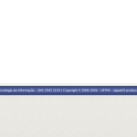
cnologia da Informação - (84) 3342 2210 | Copyright © 2006-2026 - UFRN - sigaa03-produca