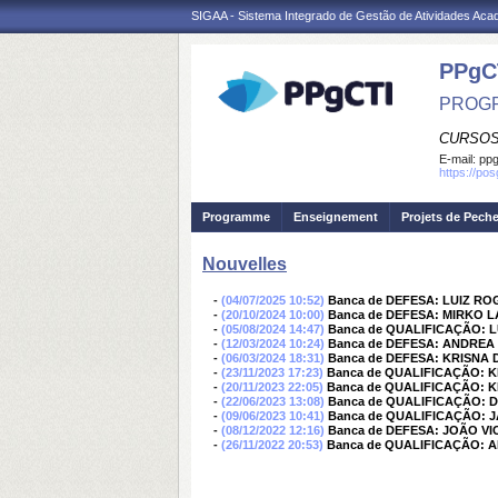
SIGAA - Sistema Integrado de Gestão de Atividades Ac
PPgC
PROGR
CURSOS
E-mail:
ppg
https://po
Programme
Enseignement
Projets de Pech
Nouvelles
-
(04/07/2025 10:52)
Banca de DEFESA: LUIZ RO
-
(20/10/2024 10:00)
Banca de DEFESA: MIRKO 
-
(05/08/2024 14:47)
Banca de QUALIFICAÇÃO: L
-
(12/03/2024 10:24)
Banca de DEFESA: ANDRE
-
(06/03/2024 18:31)
Banca de DEFESA: KRISNA 
-
(23/11/2023 17:23)
Banca de QUALIFICAÇÃO: K
-
(20/11/2023 22:05)
Banca de QUALIFICAÇÃO: K
-
(22/06/2023 13:08)
Banca de QUALIFICAÇÃO: D
-
(09/06/2023 10:41)
Banca de QUALIFICAÇÃO: 
-
(08/12/2022 12:16)
Banca de DEFESA: JOÃO 
-
(26/11/2022 20:53)
Banca de QUALIFICAÇÃO: