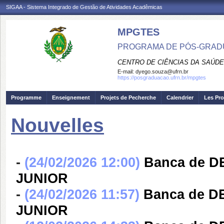
SIGAA - Sistema Integrado de Gestão de Atividades Acadêmicas
MPGTES
PROGRAMA DE PÓS-GRAD
CENTRO DE CIÊNCIAS DA SAÚDE
E-mail:
dyego.souza@ufrn.br
https://posgraduacao.ufrn.br/mpgtes
Programme
Enseignement
Projets de Pecherche
Calendrier
Les Pro
Nouvelles
-
(24/02/2026 12:00)
Banca de 
JUNIOR
-
(24/02/2026 11:57)
Banca de 
JUNIOR