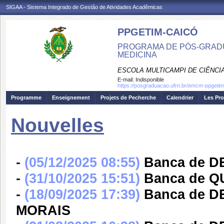
SIGAA - Sistema Integrado de Gestão de Atividades Acadêmicas
PPGETIM-CAICÓ
PROGRAMA DE PÓS-GRAD
MEDICINA
ESCOLA MULTICAMPI DE CIÊNCI
E-mail:
Indisponible
https://posgraduacao.ufrn.br/emcm-ppgetim
Programme
Enseignement
Projets de Pecherche
Calendrier
Les Pro
Nouvelles
-
(05/12/2025 08:55)
Banca de 
-
(31/10/2025 15:51)
Banca de 
-
(18/09/2025 17:39)
Banca de 
MORAIS