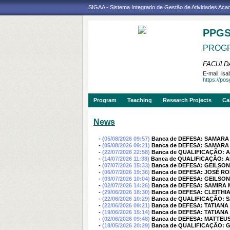
SIGAA - Sistema Integrado de Gestão de Atividades Ac
PPG
PROGR
FACULDA
E-mail:
isa
https://po
Program
Teaching
Research Projects
Ca
News
-
(05/08/2026 09:57)
Banca de DEFESA: SAMAR
-
(05/08/2026 09:21)
Banca de DEFESA: SAMAR
-
(22/07/2026 22:58)
Banca de QUALIFICAÇÃO:
-
(14/07/2026 11:38)
Banca de QUALIFICAÇÃO: 
-
(07/07/2026 15:33)
Banca de DEFESA: GEILSO
-
(06/07/2026 19:36)
Banca de DEFESA: JOSÉ 
-
(03/07/2026 10:04)
Banca de DEFESA: GEILSO
-
(02/07/2026 14:26)
Banca de DEFESA: SAMIRA
-
(29/06/2026 18:30)
Banca de DEFESA: CLEITHI
-
(22/06/2026 10:29)
Banca de QUALIFICAÇÃO:
-
(22/06/2026 09:21)
Banca de DEFESA: TATIAN
-
(19/06/2026 15:14)
Banca de DEFESA: TATIAN
-
(02/06/2026 09:48)
Banca de DEFESA: MATTEUS
-
(18/05/2026 20:29)
Banca de QUALIFICAÇÃO: 