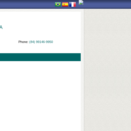
A
Phone:
(84) 99146-9950