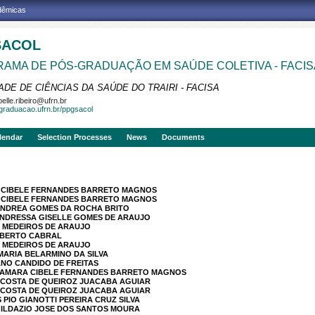
adêmicas
SACOL
AMA DE PÓS-GRADUAÇÃO EM SAÚDE COLETIVA - FACIS
DE DE CIÊNCIAS DA SAÚDE DO TRAIRI - FACISA
belle.ribeiro@ufrn.br
sgraduacao.ufrn.br/ppgsacol
lendar
Selection Processes
News
Documents
A CIBELE FERNANDES BARRETO MAGNOS
A CIBELE FERNANDES BARRETO MAGNOS
 ANDREA GOMES DA ROCHA BRITO
ANDRESSA GISELLE GOMES DE ARAUJO
N MEDEIROS DE ARAUJO
ROBERTO CABRAL
N MEDEIROS DE ARAUJO
 MARIA BELARMINO DA SILVA
ANO CANDIDO DE FREITAS
 SAMARA CIBELE FERNANDES BARRETO MAGNOS
A COSTA DE QUEIROZ JUACABA AGUIAR
A COSTA DE QUEIROZ JUACABA AGUIAR
 PIO GIANOTTI PEREIRA CRUZ SILVA
GILDAZIO JOSE DOS SANTOS MOURA