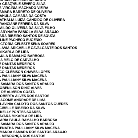
LA GRAZYELE SEVERO SILVA
A VIRGÍNIA MACHADO VIEIRA
SAMARA BARRETO DE OLIVEIRA
 KAHULA CAMARA DA COSTA
ATHÁLIA LUIZA CÂNDIDO DE OLIVEIRA
RANCIANE PEREIRA DA SILVA
AILDO OLIVEIRA DA SILVA FILHO
MARYNARA FABIOLA SILVA ARAUJO
YARA RIBEIRO SANTOS DE SOUZA
ALINE PACHECO EUGENIO
VICTORIA CELESTE SENA SOARES
FLÁVIA ARICHELLE CAVALCANTE DOS SANTOS
MIKARLA DE LIRA
 PAULA RAMALHO BARBOSA
NNA MELO DE CARVALHO
LE DANTAS MEDEIROS
LE DANTAS MEDEIROS
SCO CLÉBISON CHAVES LOPES
A PAULLIANY SILVA MACENA
A PAULLIANY SILVA MACENA
A SAMARA DOS SANTOS ARAÚJO
ROBENILSON DINIZ ALVES
O DE ALMEIDA COSTA
 ROBERTA ALVES DOS SANTOS
 JACOME ANDRADE DE LIMA
 LAVINIA CALIXTO DOS SANTOS GUEDES
CIBELLE RIBEIRO DA SILVA
 KELLY PONTES SOARES
JAYARA MIKARLA DE LIRA
 MARIA PAULA RAMALHO BARBOSA
A SAMARA DOS SANTOS ARAÚJO
RENATHA PAULLIANY SILVA MACENA
 AMANDA SAMARA DOS SANTOS ARAÚJO
EL MENDONÇA DOS SANTOS