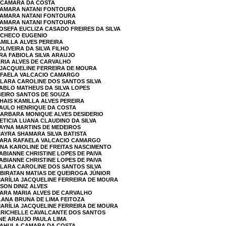
A CAMARA DA COSTA
 SAMARA NATANI FONTOURA
 SAMARA NATANI FONTOURA
 SAMARA NATANI FONTOURA
JOSEFA EUCLIZA CASADO FREIRES DA SILVA
PACHECO EUGENIO
AMILLA ALVES PEREIRA
OLIVEIRA DA SILVA FILHO
RA FABIOLA SILVA ARAUJO
ARIA ALVES DE CARVALHO
A JACQUELINE FERREIRA DE MOURA
RAFAELA VALCACIO CAMARGO
CLARA CAROLINE DOS SANTOS SILVA
PABLO MATHEUS DA SILVA LOPES
IBEIRO SANTOS DE SOUZA
THAIS KAMILLA ALVES PEREIRA
PAULO HENRIQUE DA COSTA
BARBARA MONIQUE ALVES DESIDERIO
ETICIA LUANA CLAUDINO DA SILVA
TAYNA MARTINS DE MEDEIROS
MAYRA SHAMARA SILVA BATISTA
 SARA RAFAELA VALCACIO CAMARGO
ANA KAROLINE DE FREITAS NASCIMENTO
ABIANNE CHRISTINE LOPES DE PAIVA
ABIANNE CHRISTINE LOPES DE PAIVA
CLARA CAROLINE DOS SANTOS SILVA
UBIRATAN MATIAS DE QUEIROGA JÚNIOR
MARÍLIA JACQUELINE FERREIRA DE MOURA
SON DINIZ ALVES
LARA MARIA ALVES DE CARVALHO
ILANA BRUNA DE LIMA FEITOZA
MARÍLIA JACQUELINE FERREIRA DE MOURA
 ARICHELLE CAVALCANTE DOS SANTOS
INE ARAUJO PAULA LIMA
 KAHULA CAMARA DA COSTA