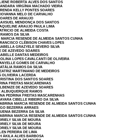
ELIENE ROBERTA ALVES DOS SANTOS
DANDARA VIRGÍNIA MACHADO VIEIRA
 BRENDA KELLY PONTES SOARES
 GIOVANNA MELO DE CARVALHO
 SOARES DE ARAUJO
 MAXSUEL MENDONÇA DOS SANTOS
JAQUELINE ARAUJO PAULA LIMA
PATRICIO DE ALMEIDA COSTA
 RAMOS DA SILVA
A MARCIA RESENDE DE ALMEIDA SANTOS CUNHA
FRANCISCO CLÉBISON CHAVES LOPES
ISABELLA GRAZYELE SEVERO SILVA
ZE DE AZEVEDO SOARES
ISABELLE DANTAS MEDEIROS
ROLINA LOPES CAVALCANTI DE OLIVEIRA
 JANYELLE GOMES DE CARVALHO
NATÁLIA RAMOS DA SILVA
BEATRIZ MARTINIANO DE MEDEIROS
S OLIVEIRA LACERDA
 CRISTINA DOS SANTOS SOARES
DRINA FREITAS MASCARENHAS
ALBENIZE DE AZEVEDO SOARES
 DE ALBUQUERQUE RAMOS
ANA PEDRINA FREITAS MASCARENHAS
AYARA CIBELLE RIBEIRO DA SILVA
 SABRINA MARCIA RESENDE DE ALMEIDA SANTOS CUNHA
IEGO BEZERRA ARRAES
SUENIA BEZERRA DA SILVA
 SABRINA MARCIA RESENDE DE ALMEIDA SANTOS CUNHA
DRIELY SILVA DE MOURA
DRIELY SILVA DE MOURA
DRIELY SILVA DE MOURA
LEN PEREIRA DE LIMA
AH ÁKILA ALVES BARBOSA