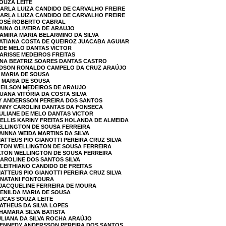
SOUZA LEITE
CARLA LUIZA CANDIDO DE CARVALHO FREIRE
CARLA LUIZA CANDIDO DE CARVALHO FREIRE
 JOSÉ ROBERTO CABRAL
TAINA OLIVEIRA DE ARAUJO
SAMIRA MARIA BELARMINO DA SILVA
TATIANA COSTA DE QUEIROZ JUACABA AGUIAR
E DE MELO DANTAS VICTOR
LARISSE MEDEIROS FREITAS
ANA BEATRIZ SOARES DANTAS CASTRO
 EDSON RONALDO CAMPELO DA CRUZ ARAÚJO
A MARIA DE SOUSA
A MARIA DE SOUSA
GEILSON MEDEIROS DE ARAUJO
UANA VITÓRIA DA COSTA SILVA
DY ANDERSSON PEREIRA DOS SANTOS
ANNY CAROLINI DANTAS DA FONSECA
JULIANE DE MELO DANTAS VICTOR
DELLIS KARINY FREITAS HOLANDA DE ALMEIDA
WELLINGTON DE SOUSA FERREIRA
AINNA WEIDA MARTINS DA SILVA
ATTEUS PIO GIANOTTI PEREIRA CRUZ SILVA
ILTON WELLINGTON DE SOUSA FERREIRA
ILTON WELLINGTON DE SOUSA FERREIRA
CAROLINE DOS SANTOS SILVA
CLEITHIANO CANDIDO DE FREITAS
ATTEUS PIO GIANOTTI PEREIRA CRUZ SILVA
 NATANI FONTOURA
A JACQUELINE FERREIRA DE MOURA
GENILDA MARIA DE SOUSA
LUCAS SOUZA LEITE
MATHEUS DA SILVA LOPES
SHAMARA SILVA BATISTA
JULIANA DA SILVA ROCHA ARAÚJO
 KENNEDY ANDERSSON PEREIRA DOS SANTOS