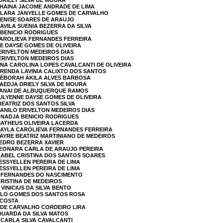
DRIELY SILVA DE MOURA
THAINA JACOME ANDRADE DE LIMA
 CLARA JANYELLE GOMES DE CARVALHO
DENISE SOARES DE ARAUJO
AVILA SUENIA BEZERRA DA SILVA
 BENICIO RODRIGUES
CAROLIEVA FERNANDES FERREIRA
NE DAYSE GOMES DE OLIVEIRA
 ERIVELTON MEDEIROS DIAS
 ERIVELTON MEDEIROS DIAS
ANA CAROLINA LOPES CAVALCANTI DE OLIVEIRA
BRENDA LAVINIA CALIXTO DOS SANTOS
 DÉBORAH ÁKILA ALVES BARBOSA
LAEDJA DRIELY SILVA DE MOURA
 JANAI DE ALBUQUERQUE RAMOS
JULYENNE DAYSE GOMES DE OLIVEIRA
BEATRIZ DOS SANTOS SILVA
DANILO ERIVELTON MEDEIROS DIAS
ONADJA BENICIO RODRIGUES
MATHEUS OLIVEIRA LACERDA
CAYLA CAROLIEVA FERNANDES FERREIRA
NAYRE BEATRIZ MARTINIANO DE MEDEIROS
PEDRO BEZERRA XAVIER
LEONARA CARLA DE ARAUJO PEREIRA
IZABEL CRISTINA DOS SANTOS SOARES
JESSYELLEN PEREIRA DE LIMA
JESSYELLEN PEREIRA DE LIMA
A FERNANDES DO NASCIMENTO
CRISTINA DE MEDEIROS
VINICIUS DA SILVA BENTO
AULO GOMES DOS SANTOS ROSA
 COSTA
A DE CARVALHO CORDEIRO LIRA
EDUARDA DA SILVA MATOS
 CARLA SILVA CAVALCANTI