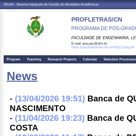
SIGAA - Sistema Integrado de Gestão de Atividades Acadêmicas
PROFLETRAS/CN
PROGRAMA DE PÓS-GRADU
FACULDADE DE ENGENHARIA, LET
E-mail:
ana.paz@ufrn.br
https://posgraduacao.ufrn.br/https://ppg.ufr
Program
Teaching
Research Projects
Calendar
Selection Processes
News
-
(13/04/2026 19:51)
Banca de 
NASCIMENTO
-
(11/04/2026 19:23)
Banca de 
COSTA