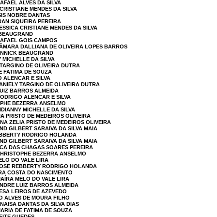
AFAEL ALVES DA SILVA
 CRISTIANE MENDES DA SILVA
ISIS NOBRE DANTAS
RAN SIQUEIRA PEREIRA
ESSICA CRISTIANE MENDES DA SILVA
K BEAUGRAND
RAFAEL GOIS CAMPOS
SÂMARA DALLIANA DE OLIVEIRA LOPES BARROS
 ANNICK BEAUGRAND
Y MICHELLE DA SILVA
 TARGINO DE OLIVEIRA DUTRA
E FATIMA DE SOUZA
O ALENCAR E SILVA
SANIELY TARGINO DE OLIVEIRA DUTRA
LUIZ BARROS ALMEIDA
RODRIGO ALENCAR E SILVA
TOPHE BEZERRA ANSELMO
IDIANNY MICHELLE DA SILVA
IA PRISTO DE MEDEIROS OLIVEIRA
NA ZELIA PRISTO DE MEDEIROS OLIVEIRA
ND GILBERT SARAIVA DA SILVA MAIA
REBBERTY RODRIGO HOLANDA
ND GILBERT SARAIVA DA SILVA MAIA
SCA DAS CHAGAS SOARES PEREIRA
 CHRISTOPHE BEZERRA ANSELMO
ELO DO VALE LIRA
 JOSE REBBERTY RODRIGO HOLANDA
ARA COSTA DO NASCIMENTO
MAÍRA MELO DO VALE LIRA
ANDRE LUIZ BARROS ALMEIDA
RESA LEIROS DE AZEVEDO
NO ALVES DE MOURA FILHO
NAISA DANTAS DA SILVA DIAS
MARIA DE FATIMA DE SOUZA
LEITE GUEDES