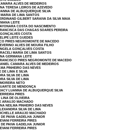
 CAMARA ALVES DE MEDEIROS
ANA TERESA LEIROS DE AZEVEDO
LUANNA DE ALBUQUERQUE SILVA
I MARIA DE LIMA SANTOS
ERDINAND GILBERT SARAIVA DA SILVA MAIA
RMANA LEITE
 SAYONARA COSTA DO NASCIMENTO
 FRANCISCA DAS CHAGAS SOARES PEREIRA
A GONÇALVES COSTA
ELIPE LEITE GUEDES
ISCO PIRES NEGROMONTE DE MACEDO
SEVERINO ALVES DE MOURA FILHO
 ÂNGELA GONÇALVES COSTA
ARACELI MARIA DE LIMA SANTOS
ANA GERMANA LEITE
 FRANCISCO PIRES NEGROMONTE DE MACEDO
DANIEL CAMARA ALVES DE MEDEIROS
LMA PINHEIRO DAS NEVES
 DE LIMA E SILVA
RA SILVA DE LIMA
RA SILVA DE LIMA
 MOREIRA NETO
 DUARTE DE MENDONÇA
IRACY LUANNA DE ALBUQUERQUE SILVA
FERREIRA PIRES
 LINA DE OLIVEIRA
LLE ARAUJO MACHADO
ANA NEILMA PINHEIRO DAS NEVES
LEXANDRA SILVA DE LIMA
 MICHELLE ARAUJO MACHADO
I DE PAIVA GADELHA JUNIOR
EVANI FERREIRA PIRES
I DE PAIVA GADELHA JUNIOR
EVANI FERREIRA PIRES