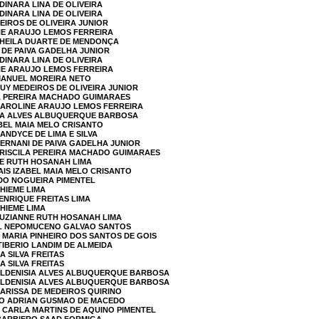
DINARA LINA DE OLIVEIRA
DINARA LINA DE OLIVEIRA
EIROS DE OLIVEIRA JUNIOR
NE ARAUJO LEMOS FERREIRA
 SHEILA DUARTE DE MENDONÇA
 DE PAIVA GADELHA JUNIOR
DINARA LINA DE OLIVEIRA
NE ARAUJO LEMOS FERREIRA
 MANUEL MOREIRA NETO
RUY MEDEIROS DE OLIVEIRA JUNIOR
LA PEREIRA MACHADO GUIMARAES
 CAROLINE ARAUJO LEMOS FERREIRA
SIA ALVES ALBUQUERQUE BARBOSA
ABEL MAIA MELO CRISANTO
ANDYCE DE LIMA E SILVA
HERNANI DE PAIVA GADELHA JUNIOR
PRISCILA PEREIRA MACHADO GUIMARAES
NE RUTH HOSANAH LIMA
AIS IZABEL MAIA MELO CRISANTO
RDO NOGUEIRA PIMENTEL
HIEME LIMA
ENRIQUE FREITAS LIMA
HIEME LIMA
SUZIANNE RUTH HOSANAH LIMA
EL NEPOMUCENO GALVAO SANTOS
A MARIA PINHEIRO DOS SANTOS DE GOIS
TIBERIO LANDIM DE ALMEIDA
A SILVA FREITAS
A SILVA FREITAS
 ALDENISIA ALVES ALBUQUERQUE BARBOSA
 ALDENISIA ALVES ALBUQUERQUE BARBOSA
LARISSA DE MEDEIROS QUIRINO
DO ADRIAN GUSMAO DE MACEDO
A CARLA MARTINS DE AQUINO PIMENTEL