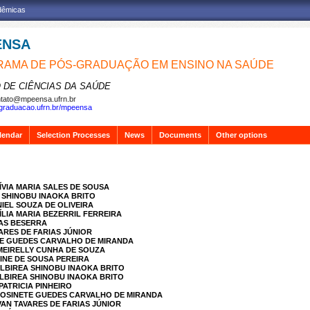
adêmicas
ENSA
AMA DE PÓS-GRADUAÇÃO EM ENSINO NA SAÚDE
 DE CIÊNCIAS DA SAÚDE
tato@mpeensa.ufrn.br
sgraduacao.ufrn.br/mpeensa
lendar
Selection Processes
News
Documents
Other options
ÍVIA MARIA SALES DE SOUSA
A SHINOBU INAOKA BRITO
NIEL SOUZA DE OLIVEIRA
ÍLIA MARIA BEZERRIL FERREIRA
IAS BESERRA
VARES DE FARIAS JÚNIOR
ETE GUEDES CARVALHO DE MIRANDA
 MEIRELLY CUNHA DE SOUZA
RINE DE SOUSA PEREIRA
ALBIREA SHINOBU INAOKA BRITO
ALBIREA SHINOBU INAOKA BRITO
PATRICIA PINHEIRO
 ROSINETE GUEDES CARVALHO DE MIRANDA
VAN TAVARES DE FARIAS JÚNIOR