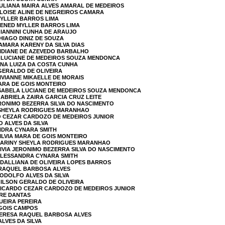
JULIANA MAIRA ALVES AMARAL DE MEDEIROS
ELOISE ALINE DE NEGREIROS CAMARA
MYLLER BARROS LIMA
DENED MYLLER BARROS LIMA
GIANNINI CUNHA DE ARAUJO
HIAGO DINIZ DE SOUZA
SAMARA KARENY DA SILVA DIAS
LIDIANE DE AZEVEDO BARBALHO
A LUCIANE DE MEDEIROS SOUZA MENDONCA
ANA LUIZA DA COSTA CUNHA
 GERALDO DE OLIVEIRA
VIVIANNE MIKAELLE DE MORAIS
MARA DE GOIS MONTEIRO
 ISABELA LUCIANE DE MEDEIROS SOUZA MENDONCA
GABRIELA ZAIRA GARCIA CRUZ LEITE
JERONIMO BEZERRA SILVA DO NASCIMENTO
Y SHEYLA RODRIGUES MARANHAO
DO CEZAR CARDOZO DE MEDEIROS JUNIOR
 ALVES DA SILVA
NDRA CYNARA SMITH
SILVIA MARA DE GOIS MONTEIRO
 KARINY SHEYLA RODRIGUES MARANHAO
NIVIA JERONIMO BEZERRA SILVA DO NASCIMENTO
 ALESSANDRA CYNARA SMITH
 DALLIANA DE OLIVEIRA LOPES BARROS
 RAQUEL BARBOSA ALVES
RODOLFO ALVES DA SILVA
GILSON GERALDO DE OLIVEIRA
 RICARDO CEZAR CARDOZO DE MEDEIROS JUNIOR
BRE DANTAS
QUEIRA PEREIRA
 GOIS CAMPOS
 TERESA RAQUEL BARBOSA ALVES
ALVES DA SILVA