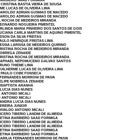
 BARBIERO SAAD FORMIGA
 CRISTINA BASTIA VIEIRA DE SOUSA
RME LUCAS DE OLIVEIRA LIMA
 HAROLDO ADRIAN GUSMAO DE MACEDO
 HAROLDO ADRIAN GUSMAO DE MACEDO
NA ROCHA DE MEDEIROS MIRANDA
 LEONARDO NOGUEIRA PIMENTEL
ARLINDA MARIA PINHEIRO DOS SANTOS DE GOIS
LUCIANA CARLA MARTINS DE AQUINO PIMENTEL
DSON DA SILVA FREITAS
PAULO HENRIQUE FREITAS LIMA
KESSIA LARISSA DE MEDEIROS QUIRINO
CRISTINA ROCHA DE MEDEIROS MIRANDA
 NOBREGA ZENAIDE
CRISTINA ROCHA DE MEDEIROS MIRANDA
 RAPHAEL NEPOMUCENO GALVAO SANTOS
BRUNO THIEME LIMA
GUILHERME LUCAS DE OLIVEIRA LIMA
E PAULO COBE FONSECA
A FERNANDES MORRONI DE PAIVA
FELIPE NOBREGA ZENAIDE
 BAPTISTA ARANHA
 LUCIA DIAS NUNES
O ANTONIO MICALI
O ANTONIO MICALI
SANDRA LUCIA DIAS NUNES
PEREIRA JUNIOR
DIVALDO ANTONIO MICALI
CICERO TIBERIO LANDIM DE ALMEIDA
BETINA BARBIERO SAAD FORMIGA
CICERO TIBERIO LANDIM DE ALMEIDA
CICERO TIBERIO LANDIM DE ALMEIDA
BETINA BARBIERO SAAD FORMIGA
BETINA BARBIERO SAAD FORMIGA
MARILIA FERNANDES MORRONI DE PAIVA