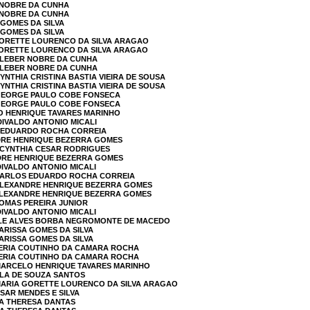
R NOBRE DA CUNHA
R NOBRE DA CUNHA
 GOMES DA SILVA
 GOMES DA SILVA
 GORETTE LOURENCO DA SILVA ARAGAO
GORETTE LOURENCO DA SILVA ARAGAO
 KLEBER NOBRE DA CUNHA
 KLEBER NOBRE DA CUNHA
YNTHIA CRISTINA BASTIA VIEIRA DE SOUSA
YNTHIA CRISTINA BASTIA VIEIRA DE SOUSA
 GEORGE PAULO COBE FONSECA
 GEORGE PAULO COBE FONSECA
O HENRIQUE TAVARES MARINHO
DIVALDO ANTONIO MICALI
S EDUARDO ROCHA CORREIA
NDRE HENRIQUE BEZERRA GOMES
A CYNTHIA CESAR RODRIGUES
NDRE HENRIQUE BEZERRA GOMES
DIVALDO ANTONIO MICALI
 CARLOS EDUARDO ROCHA CORREIA
 ALEXANDRE HENRIQUE BEZERRA GOMES
 ALEXANDRE HENRIQUE BEZERRA GOMES
TOMAS PEREIRA JUNIOR
DIVALDO ANTONIO MICALI
LLE ALVES BORBA NEGROMONTE DE MACEDO
LARISSA GOMES DA SILVA
LARISSA GOMES DA SILVA
ALERIA COUTINHO DA CAMARA ROCHA
ALERIA COUTINHO DA CAMARA ROCHA
 MARCELO HENRIQUE TAVARES MARINHO
ULA DE SOUZA SANTOS
 MARIA GORETTE LOURENCO DA SILVA ARAGAO
ESAR MENDES E SILVA
RA THERESA DANTAS