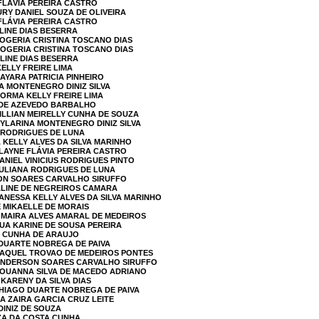
 FLÁVIA PEREIRA CASTRO
URY DANIEL SOUZA DE OLIVEIRA
 FLÁVIA PEREIRA CASTRO
LINE DIAS BESERRA
ROGERIA CRISTINA TOSCANO DIAS
ROGERIA CRISTINA TOSCANO DIAS
ALINE DIAS BESERRA
ELLY FREIRE LIMA
AYARA PATRICIA PINHEIRO
NA MONTENEGRO DINIZ SILVA
NORMA KELLY FREIRE LIMA
E DE AZEVEDO BARBALHO
LILLIAN MEIRELLY CUNHA DE SOUZA
HYLARINA MONTENEGRO DINIZ SILVA
A RODRIGUES DE LUNA
A KELLY ALVES DA SILVA MARINHO
ELAYNE FLÁVIA PEREIRA CASTRO
ANIEL VINICIUS RODRIGUES PINTO
JULIANA RODRIGUES DE LUNA
SON SOARES CARVALHO SIRUFFO
 ALINE DE NEGREIROS CAMARA
VANESSA KELLY ALVES DA SILVA MARINHO
E MIKAELLE DE MORAIS
A MAIRA ALVES AMARAL DE MEDEIROS
LUA KARINE DE SOUSA PEREIRA
NI CUNHA DE ARAUJO
 DUARTE NOBREGA DE PAIVA
 RAQUEL TROVAO DE MEDEIROS PONTES
 ANDERSON SOARES CARVALHO SIRUFFO
LOUANNA SILVA DE MACEDO ADRIANO
 KARENY DA SILVA DIAS
THIAGO DUARTE NOBREGA DE PAIVA
LA ZAIRA GARCIA CRUZ LEITE
DINIZ DE SOUZA
IZA DA COSTA CUNHA