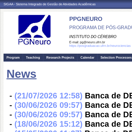
SIGAA - Sistema Integrado de Gestão de Atividades Acadêmicas
PPGNEURO
PROGRAMA DE PÓS-GRAD
INSTITUTO DO CÉREBRO
E-mail:
pg@neuro.ufrn.br
https://posgraduacao.ufrn.br/neurociencias
Program
Teaching
Research Projects
Calendar
Selection Processes
News
-
(21/07/2026 12:58)
Banca de D
-
(30/06/2026 09:57)
Banca de 
-
(30/06/2026 09:57)
Banca de 
-
(18/06/2026 15:12)
Banca de 