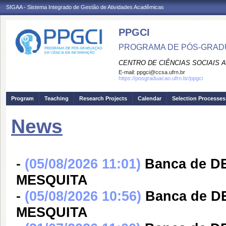
SIGAA - Sistema Integrado de Gestão de Atividades Acadêmicas
PPGCI
PROGRAMA DE PÓS-GRADU
CENTRO DE CIÊNCIAS SOCIAIS 
E-mail:
ppgci@ccsa.ufrn.br
https://posgraduacao.ufrn.br/ppgci
Program
Teaching
Research Projects
Calendar
Selection Processes
News
-
(05/08/2026 11:01)
Banca de D
MESQUITA
-
(05/08/2026 10:56)
Banca de D
MESQUITA