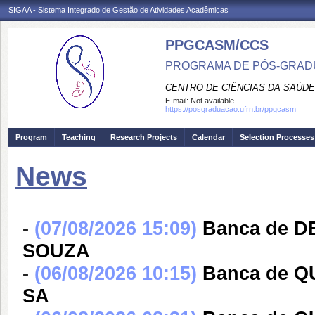
SIGAA - Sistema Integrado de Gestão de Atividades Acadêmicas
PPGCASM/CCS
PROGRAMA DE PÓS-GRADU
CENTRO DE CIÊNCIAS DA SAÚDE
E-mail:
Not available
https://posgraduacao.ufrn.br/ppgcasm
Program
Teaching
Research Projects
Calendar
Selection Processes
News
-
(07/08/2026 15:09)
Banca de 
SOUZA
-
(06/08/2026 10:15)
Banca de 
SA