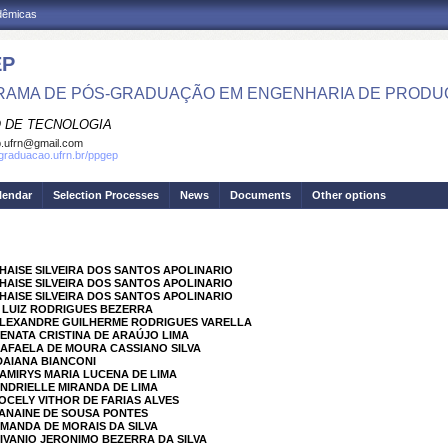
adêmicas
EP
AMA DE PÓS-GRADUAÇÃO EM ENGENHARIA DE PRODU
 DE TECNOLOGIA
.ufrn@gmail.com
sgraduacao.ufrn.br/ppgep
lendar
Selection Processes
News
Documents
Other options
THAISE SILVEIRA DOS SANTOS APOLINARIO
THAISE SILVEIRA DOS SANTOS APOLINARIO
THAISE SILVEIRA DOS SANTOS APOLINARIO
 LUIZ RODRIGUES BEZERRA
 ALEXANDRE GUILHERME RODRIGUES VARELLA
RENATA CRISTINA DE ARAÚJO LIMA
RAFAELA DE MOURA CASSIANO SILVA
 DAIANA BIANCONI
DAMIRYS MARIA LUCENA DE LIMA
ANDRIELLE MIRANDA DE LIMA
JOCELY VITHOR DE FARIAS ALVES
JANAINE DE SOUSA PONTES
AMANDA DE MORAIS DA SILVA
NIVANIO JERONIMO BEZERRA DA SILVA