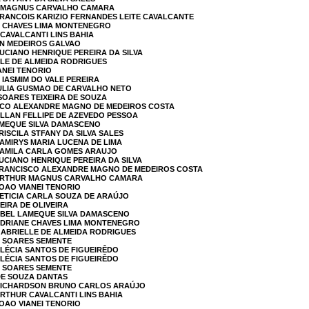
R MAGNUS CARVALHO CAMARA
FRANCOIS KARIZIO FERNANDES LEITE CAVALCANTE
NE CHAVES LIMA MONTENEGRO
 CAVALCANTI LINS BAHIA
IN MEDEIROS GALVAO
LUCIANO HENRIQUE PEREIRA DA SILVA
LLE DE ALMEIDA RODRIGUES
ANEI TENORIO
 IASMIM DO VALE PEREIRA
JULIA GUSMAO DE CARVALHO NETO
 SOARES TEIXEIRA DE SOUZA
ISCO ALEXANDRE MAGNO DE MEDEIROS COSTA
ALLAN FELLIPE DE AZEVEDO PESSOA
AMEQUE SILVA DAMASCENO
RISCILA STFANY DA SILVA SALES
DAMIRYS MARIA LUCENA DE LIMA
 CAMILA CARLA GOMES ARAUJO
LUCIANO HENRIQUE PEREIRA DA SILVA
 FRANCISCO ALEXANDRE MAGNO DE MEDEIROS COSTA
 ARTHUR MAGNUS CARVALHO CAMARA
JOAO VIANEI TENORIO
LETICIA CARLA SOUZA DE ARAÚJO
REIRA DE OLIVEIRA
 ABEL LAMEQUE SILVA DAMASCENO
 ADRIANE CHAVES LIMA MONTENEGRO
GABRIELLE DE ALMEIDA RODRIGUES
O SOARES SEMENTE
CLÉCIA SANTOS DE FIGUEIRÊDO
CLÉCIA SANTOS DE FIGUEIRÊDO
O SOARES SEMENTE
 DE SOUZA DANTAS
 RICHARDSON BRUNO CARLOS ARAÚJO
ARTHUR CAVALCANTI LINS BAHIA
JOAO VIANEI TENORIO