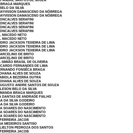
TO ANDRE SANTOS DE SOUZA
A BRAGA MARQUES
BELO DA SILVA
 DAYVISSON DAMASCENO DA NÓBREGA
 DAYVISSON DAMASCENO DA NÓBREGA
GONCALVES SERAFINI
GONCALVES SERAFINI
GONCALVES SERAFINI
GONCALVES SERAFINI
EL MACEDO NETO
EL MACEDO NETO
NDRO JACKSON TEIXEIRA DE LIMA
NDRO JACKSON TEIXEIRA DE LIMA
NDRO JACKSON TEIXEIRA DE LIMA
 ARCELINO DE BRITO
 ARCELINO DE BRITO
 SIMIÃO BRASIL DE OLIVEIRA
RICARDO FERNANDES DE LIMA
 FERNANDO FONSÊCA BRAGA
 OHANA ALVES DE SOUZA
FABIOLA BEZERRA DUTRA
 OHANA ALVES DE SOUZA
 AUGUSTO ANDRE SANTOS DE SOUZA
ALESON BELO DA SILVA
 AMANDA BRAGA MARQUES
ZA DANTAS DE ANDRADE FIALHO
SA DA SILVA GODEIRO
SA DA SILVA GODEIRO
ELA SOARES DO NASCIMENTO
ELA SOARES DO NASCIMENTO
ELA SOARES DO NASCIMENTO
 FERREIRA JACOB
SA MEDEIROS SANTISO
ELIELTON PEDROZA DOS SANTOS
 FERREIRA JACOB