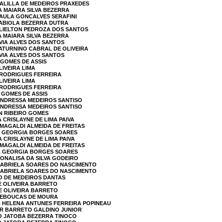
DALILLA DE MEDEIROS PRAXEDES
A MAIARA SILVA BEZERRA
PAULA GONCALVES SERAFINI
FABIOLA BEZERRA DUTRA
ELIELTON PEDROZA DOS SANTOS
A MAIARA SILVA BEZERRA
AVIA ALVES DOS SANTOS
SATURNINO CABRAL DE OLIVEIRA
AVIA ALVES DOS SANTOS
 GOMES DE ASSIS
LIVEIRA LIMA
 RODRIGUES FERREIRA
LIVEIRA LIMA
 RODRIGUES FERREIRA
 GOMES DE ASSIS
ANDRESSA MEDEIROS SANTISO
ANDRESSA MEDEIROS SANTISO
N RIBEIRO GOMES
 CRISLAYNE DE LIMA PAIVA
 MAGALDI ALMEIDA DE FREITAS
NA GEORGIA BORGES SOARES
 CRISLAYNE DE LIMA PAIVA
 MAGALDI ALMEIDA DE FREITAS
NA GEORGIA BORGES SOARES
MONALISA DA SILVA GODEIRO
 GABRIELA SOARES DO NASCIMENTO
 GABRIELA SOARES DO NASCIMENTO
O DE MEDEIROS DANTAS
DE OLIVEIRA BARRETO
DE OLIVEIRA BARRETO
 REBOUCAS DE MOURA
LA HELENA ANTUNES FERREIRA POPINEAU
IR BARRETO GALDINO JUNIOR
NO JATOBA BEZERRA TINOCO