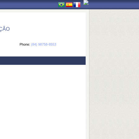
ÇÃO
Phone:
(84) 98758-8553