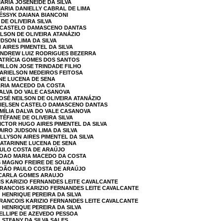
ARIA JOSENEIDE DA SILVA
MARIA DANIELLY CABRAL DE LIMA
JÉSSYK DAIANA BIANCONI
 DE OLIVEIRA SILVA
EN CASTELO DAMASCENO DANTAS
ILSON DE OLIVEIRA ATANÁZIO
UDSON LIMA DA SILVA
 AIRES PIMENTEL DA SILVA
 ANDREW LUIZ RODRIGUES BEZERRA
PATRÍCIA GOMES DOS SANTOS
WILLON JOSE TRINDADE FILHO
KARIELSON MEDEIROS FEITOSA
NNE LUCENA DE SENA
ARIA MACEDO DA COSTA
 DALVA DO VALE CASANOVA
JOSÉ NEILSON DE OLIVEIRA ATANÁZIO
 NIELSEN CASTELO DAMASCENO DANTAS
EMÍLIA DALVA DO VALE CASANOVA
TÉFANE DE OLIVEIRA SILVA
VICTOR HUGO AIRES PIMENTEL DA SILVA
AIRO JUDSON LIMA DA SILVA
LLYSON AIRES PIMENTEL DA SILVA
KATARINNE LUCENA DE SENA
AULO COSTA DE ARAÚJO
 JOAO MARIA MACEDO DA COSTA
S MAGNO FREIRE DE SOUZA
 JOÃO PAULO COSTA DE ARAÚJO
A CARLA GOMES ARAUJO
IS KARIZIO FERNANDES LEITE CAVALCANTE
FRANCOIS KARIZIO FERNANDES LEITE CAVALCANTE
 HENRIQUE PEREIRA DA SILVA
FRANCOIS KARIZIO FERNANDES LEITE CAVALCANTE
 HENRIQUE PEREIRA DA SILVA
FELLIPE DE AZEVEDO PESSOA
A STFANY DA SILVA SALES