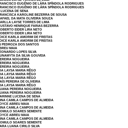
FRANCISCO EUGÊNIO DE LÁRA SPÍNDOLA RODRIGUES
 FRANCISCO EUGÊNIO DE LÁRA SPÍNDOLA RODRIGUES
E LUCENA DE SENA
 FRANCISCA KAROLINE BEZERRA DE SOUSA
RAFAEL DA MATA OLIVEIRA SOUZA
DARLLA LAYSE TORRES DE LIMA
GUSTAVO HENRIQUE FARIAS BEZERRA
ROBERTO EIDER LIRA NETO
ROBERTO EIDER LIRA NETO
JOICE KARLA AMORIM DE FREITAS
JOICE KARLA AMORIM DE FREITAS
ON PEDROZA DOS SANTOS
ABREU MAIA
LEONARDO LOPES SILVA
SUNAMYTA DA SILVA GOUVEIA
PEREIRA NOGUEIRA
PEREIRA NOGUEIRA
PEREIRA NOGUEIRA
DA LAYSA MARIA RÊGO
DA LAYSA MARIA RÊGO
DA LAYSA MARIA RÊGO
AÍS PEREIRA DE OLIVEIRA
DA LAYSA MARIA RÊGO
LUANA PEREIRA NOGUEIRA
LUANA PEREIRA NOGUEIRA
KARINNE LUCENA DE SENA
NINA CAMILA CAMPOS DE ALMEIDA
JOYCE ABREU MAIA
NINA CAMILA CAMPOS DE ALMEIDA
 ROMULO SOARES SEMENTE
JOYCE ABREU MAIA
NINA CAMILA CAMPOS DE ALMEIDA
 ROMULO SOARES SEMENTE
ARA LUANA CIRILO SILVA