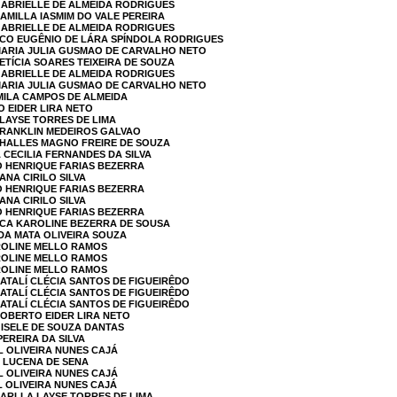
GABRIELLE DE ALMEIDA RODRIGUES
CAMILLA IASMIM DO VALE PEREIRA
GABRIELLE DE ALMEIDA RODRIGUES
SCO EUGÊNIO DE LÁRA SPÍNDOLA RODRIGUES
 MARIA JULIA GUSMAO DE CARVALHO NETO
ETÍCIA SOARES TEIXEIRA DE SOUZA
GABRIELLE DE ALMEIDA RODRIGUES
 MARIA JULIA GUSMAO DE CARVALHO NETO
AMILA CAMPOS DE ALMEIDA
O EIDER LIRA NETO
 LAYSE TORRES DE LIMA
FRANKLIN MEDEIROS GALVAO
THALLES MAGNO FREIRE DE SOUZA
 CECILIA FERNANDES DA SILVA
O HENRIQUE FARIAS BEZERRA
ANA CIRILO SILVA
O HENRIQUE FARIAS BEZERRA
ANA CIRILO SILVA
O HENRIQUE FARIAS BEZERRA
SCA KAROLINE BEZERRA DE SOUSA
 DA MATA OLIVEIRA SOUZA
AROLINE MELLO RAMOS
AROLINE MELLO RAMOS
AROLINE MELLO RAMOS
NATALÍ CLÉCIA SANTOS DE FIGUEIRÊDO
NATALÍ CLÉCIA SANTOS DE FIGUEIRÊDO
NATALÍ CLÉCIA SANTOS DE FIGUEIRÊDO
ROBERTO EIDER LIRA NETO
GISELE DE SOUZA DANTAS
PEREIRA DA SILVA
L OLIVEIRA NUNES CAJÁ
E LUCENA DE SENA
L OLIVEIRA NUNES CAJÁ
L OLIVEIRA NUNES CAJÁ
DARLLA LAYSE TORRES DE LIMA