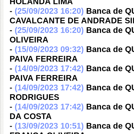
HOLANDA LIMA
-
(25/09/2023 16:20)
Banca de 
CAVALCANTE DE ANDRADE SI
-
(25/09/2023 16:20)
Banca de 
OLIVEIRA
-
(15/09/2023 09:32)
Banca de 
PAIVA FERREIRA
-
(14/09/2023 17:42)
Banca de 
PAIVA FERREIRA
-
(14/09/2023 17:42)
Banca de 
RODRIGUES
-
(14/09/2023 17:42)
Banca de 
DA COSTA
-
(13/09/2023 10:51)
Banca de Q