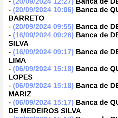
-
(20/09/2024 12:27)
Banca de 
-
(20/09/2024 10:06)
Banca de Q
BARRETO
-
(20/09/2024 09:55)
Banca de D
-
(16/09/2024 09:26)
Banca de 
SILVA
-
(16/09/2024 09:17)
Banca de 
LIMA
-
(06/09/2024 15:18)
Banca de 
LOPES
-
(06/09/2024 15:18)
Banca de 
MARIZ
-
(06/09/2024 15:17)
Banca de 
DE MEDEIROS SILVA