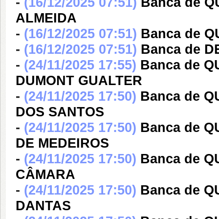
-
(16/12/2025 07:51)
Banca de 
ALMEIDA
-
(16/12/2025 07:51)
Banca de Q
-
(16/12/2025 07:51)
Banca de D
-
(24/11/2025 17:55)
Banca de Q
DUMONT GUALTER
-
(24/11/2025 17:50)
Banca de Q
DOS SANTOS
-
(24/11/2025 17:50)
Banca de Q
DE MEDEIROS
-
(24/11/2025 17:50)
Banca de Q
CÂMARA
-
(24/11/2025 17:50)
Banca de 
DANTAS