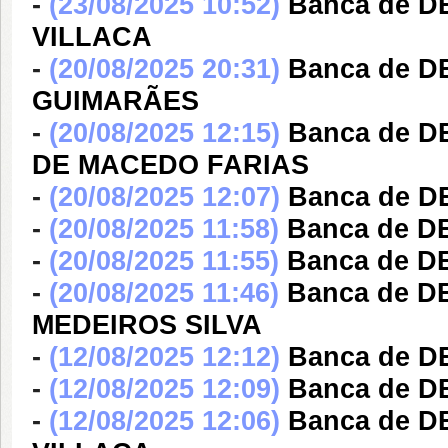
-
(23/08/2025 10:52)
Banca de 
VILLACA
-
(20/08/2025 20:31)
Banca de 
GUIMARÃES
-
(20/08/2025 12:15)
Banca de 
DE MACEDO FARIAS
-
(20/08/2025 12:07)
Banca de 
-
(20/08/2025 11:58)
Banca de 
-
(20/08/2025 11:55)
Banca de D
-
(20/08/2025 11:46)
Banca de 
MEDEIROS SILVA
-
(12/08/2025 12:12)
Banca de 
-
(12/08/2025 12:09)
Banca de 
-
(12/08/2025 12:06)
Banca de 