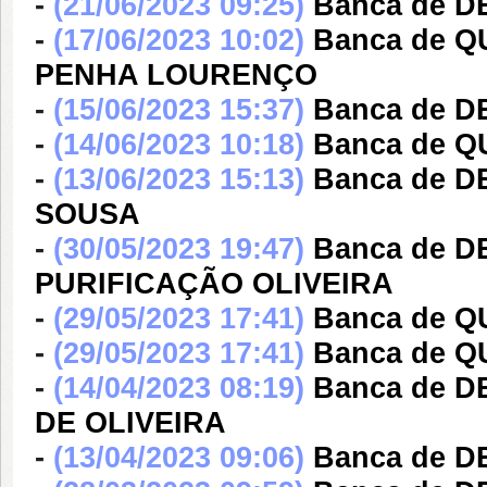
-
(21/06/2023 09:25)
Banca de D
-
(17/06/2023 10:02)
Banca de Q
PENHA LOURENÇO
-
(15/06/2023 15:37)
Banca de D
-
(14/06/2023 10:18)
Banca de Q
-
(13/06/2023 15:13)
Banca de 
SOUSA
-
(30/05/2023 19:47)
Banca de 
PURIFICAÇÃO OLIVEIRA
-
(29/05/2023 17:41)
Banca de Q
-
(29/05/2023 17:41)
Banca de Q
-
(14/04/2023 08:19)
Banca de 
DE OLIVEIRA
-
(13/04/2023 09:06)
Banca de 