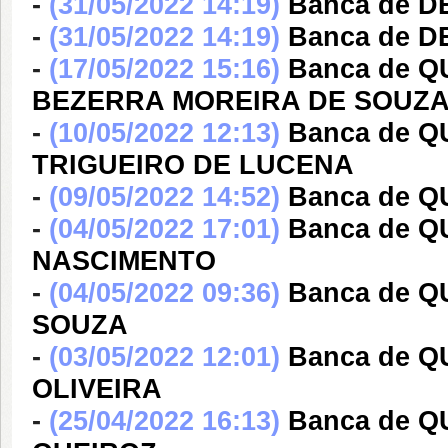
-
(31/05/2022 14:19)
Banca de D
-
(31/05/2022 14:19)
Banca de 
-
(17/05/2022 15:16)
Banca de 
BEZERRA MOREIRA DE SOUZ
-
(10/05/2022 12:13)
Banca de 
TRIGUEIRO DE LUCENA
-
(09/05/2022 14:52)
Banca de 
-
(04/05/2022 17:01)
Banca de 
NASCIMENTO
-
(04/05/2022 09:36)
Banca de 
SOUZA
-
(03/05/2022 12:01)
Banca de Q
OLIVEIRA
-
(25/04/2022 16:13)
Banca de 