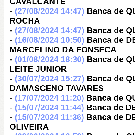
CAVALCANTE
-
(27/08/2024 14:47)
Banca de Q
ROCHA
-
(27/08/2024 14:47)
Banca de Q
-
(16/08/2024 10:50)
Banca de 
MARCELINO DA FONSECA
-
(01/08/2024 18:30)
Banca de 
LEITE JUNIOR
-
(30/07/2024 15:27)
Banca de 
DAMASCENO TAVARES
-
(17/07/2024 11:20)
Banca de Q
-
(15/07/2024 11:44)
Banca de D
-
(15/07/2024 11:36)
Banca de D
OLIVEIRA