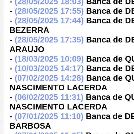
-
(28/05/2025 18:03)
Banca de D
-
(28/05/2025 17:55)
Banca de D
-
(28/05/2025 17:44)
Banca de 
BEZERRA
-
(28/05/2025 17:35)
Banca de D
ARAUJO
-
(18/03/2025 10:09)
Banca de Q
-
(10/03/2025 14:17)
Banca de D
-
(07/02/2025 14:28)
Banca de 
NASCIMENTO LACERDA
-
(06/02/2025 11:31)
Banca de 
NASCIMENTO LACERDA
-
(07/01/2025 11:10)
Banca de D
BARBOSA