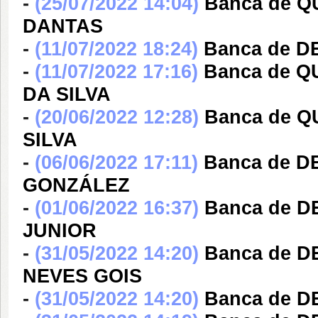
-
(25/07/2022 14:04)
Banca de Q
DANTAS
-
(11/07/2022 18:24)
Banca de D
-
(11/07/2022 17:16)
Banca de 
DA SILVA
-
(20/06/2022 12:28)
Banca de Q
SILVA
-
(06/06/2022 17:11)
Banca de 
GONZÁLEZ
-
(01/06/2022 16:37)
Banca de 
JUNIOR
-
(31/05/2022 14:20)
Banca de D
NEVES GOIS
-
(31/05/2022 14:20)
Banca de 