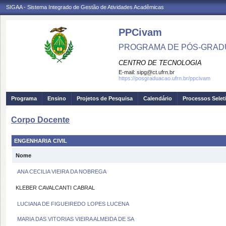
SIGAA - Sistema Integrado de Gestão de Atividades Acadêmicas
PPCivam
PROGRAMA DE PÓS-GRADU
CENTRO DE TECNOLOGIA
E-mail:
sipg@ct.ufrn.br
https://posgraduacao.ufrn.br/ppcivam
Programa
Ensino
Projetos de Pesquisa
Calendário
Processos Selet
Corpo Docente
ENGENHARIA CIVIL
Nome
ANA CECILIA VIEIRA DA NOBREGA
KLEBER CAVALCANTI CABRAL
LUCIANA DE FIGUEIREDO LOPES LUCENA
MARIA DAS VITORIAS VIEIRA ALMEIDA DE SA