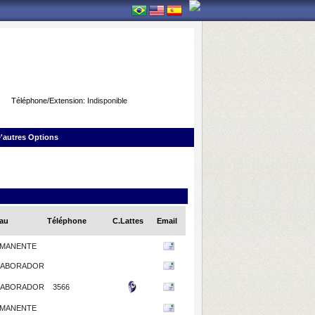
Téléphone/Extension:
Indisponible
'autres Options
au
Téléphone
C.Lattes
Email
MANENTE
LABORADOR
LABORADOR
3566
MANENTE