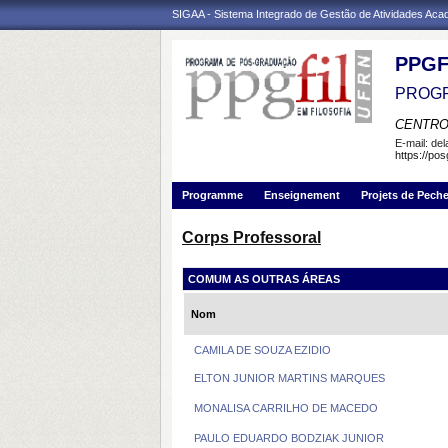
SIGAA - Sistema Integrado de Gestão de Atividades Ac
PPGF
PROGR
CENTRO
E-mail:
de
https://pos
Programme
Enseignement
Projets de Pech
Corps Professoral
COMUM AS OUTRAS ÁREAS
Nom
CAMILA DE SOUZA EZIDIO
ELTON JUNIOR MARTINS MARQUES
MONALISA CARRILHO DE MACEDO
PAULO EDUARDO BODZIAK JUNIOR