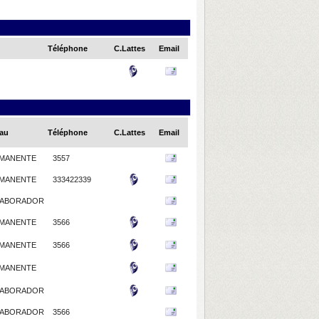
Téléphone
C.Lattes
Email
au
Téléphone
C.Lattes
Email
MANENTE
3557
MANENTE
333422339
ABORADOR
MANENTE
3566
MANENTE
3566
MANENTE
ABORADOR
ABORADOR
3566