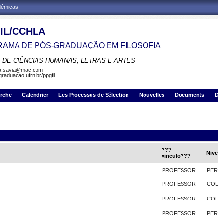
adêmicas
IL/CCHLA
AMA DE PÓS-GRADUAÇÃO EM FILOSOFIA
 DE CIÊNCIAS HUMANAS, LETRAS E ARTES
la.savia@mac.com
graduacao.ufrn.br/ppgfil
erche
Calendrier
Les Processus de Sélection
Nouvelles
Documents
D
???
Nive
vinculo???
PROFESSOR
PER
PROFESSOR
CO
PROFESSOR
CO
PROFESSOR
PER