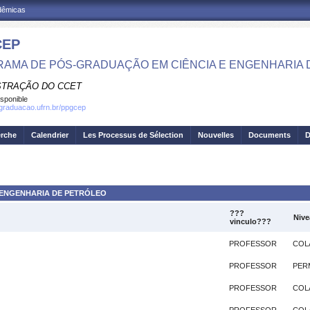
adêmicas
CEP
AMA DE PÓS-GRADUAÇÃO EM CIÊNCIA E ENGENHARIA 
STRAÇÃO DO CCET
isponible
sgraduacao.ufrn.br/ppgcep
erche
Calendrier
Les Processus de Sélection
Nouvelles
Documents
D
E ENGENHARIA DE PETRÓLEO
???
Nive
vinculo???
PROFESSOR
COL
PROFESSOR
PER
PROFESSOR
COL