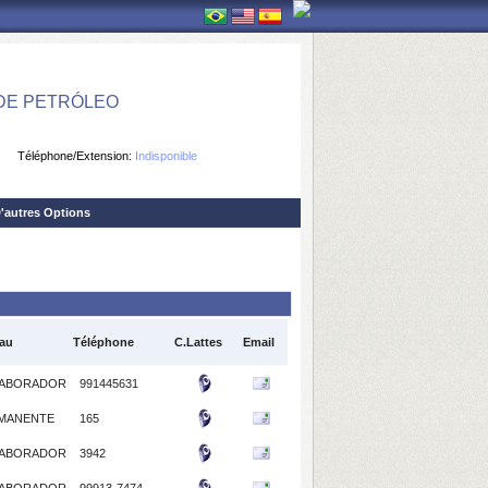
DE PETRÓLEO
Téléphone/Extension:
Indisponible
'autres Options
au
Téléphone
C.Lattes
Email
ABORADOR
991445631
MANENTE
165
ABORADOR
3942