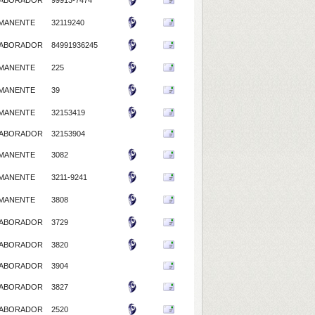
ABORADOR
99913-7474
MANENTE
32119240
ABORADOR
84991936245
MANENTE
225
MANENTE
39
MANENTE
32153419
ABORADOR
32153904
MANENTE
3082
MANENTE
3211-9241
MANENTE
3808
ABORADOR
3729
ABORADOR
3820
ABORADOR
3904
ABORADOR
3827
ABORADOR
2520