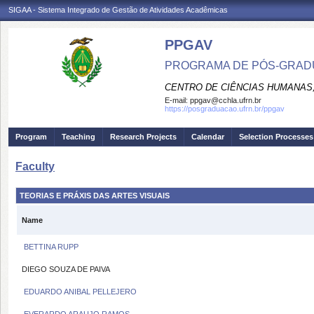
SIGAA - Sistema Integrado de Gestão de Atividades Acadêmicas
PPGAV
PROGRAMA DE PÓS-GRADU
CENTRO DE CIÊNCIAS HUMANAS,
E-mail:
ppgav@cchla.ufrn.br
https://posgraduacao.ufrn.br/ppgav
Program
Teaching
Research Projects
Calendar
Selection Processes
Faculty
TEORIAS E PRÁXIS DAS ARTES VISUAIS
Name
BETTINA RUPP
DIEGO SOUZA DE PAIVA
EDUARDO ANIBAL PELLEJERO