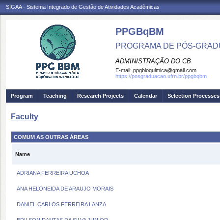
SIGAA - Sistema Integrado de Gestão de Atividades Acadêmicas
PPGBqBM
PROGRAMA DE PÓS-GRADU
ADMINISTRAÇÃO DO CB
E-mail:
ppgbioquimica@gmail.com
https://posgraduacao.ufrn.br/ppgbqbm
Program
Teaching
Research Projects
Calendar
Selection Processes
Faculty
COMUM AS OUTRAS ÁREAS
Name
ADRIANA FERREIRA UCHOA
ANA HELONEIDA DE ARAUJO MORAIS
DANIEL CARLOS FERREIRA LANZA