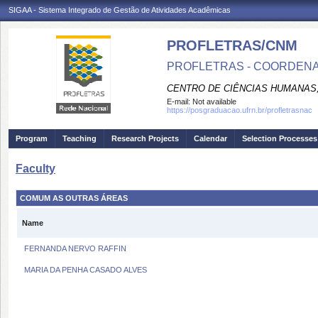
SIGAA - Sistema Integrado de Gestão de Atividades Acadêmicas
PROFLETRAS/CNM
PROFLETRAS - COORDENA
CENTRO DE CIÊNCIAS HUMANAS,
E-mail:
Not available
https://posgraduacao.ufrn.br/profletrasnac
Program
Teaching
Research Projects
Calendar
Selection Processes
Faculty
COMUM AS OUTRAS ÁREAS
Name
FERNANDA NERVO RAFFIN
MARIA DA PENHA CASADO ALVES