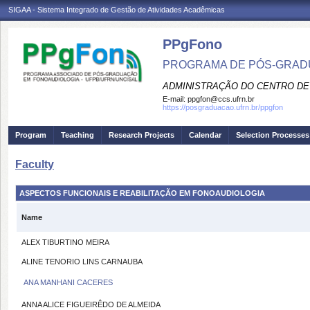
SIGAA - Sistema Integrado de Gestão de Atividades Acadêmicas
PPgFono
PROGRAMA DE PÓS-GRAD
ADMINISTRAÇÃO DO CENTRO DE
E-mail:
ppgfon@ccs.ufrn.br
https://posgraduacao.ufrn.br/ppgfon
Program
Teaching
Research Projects
Calendar
Selection Processes
Faculty
ASPECTOS FUNCIONAIS E REABILITAÇÃO EM FONOAUDIOLOGIA
Name
ALEX TIBURTINO MEIRA
ALINE TENORIO LINS CARNAUBA
ANA MANHANI CACERES
ANNA ALICE FIGUEIRÊDO DE ALMEIDA