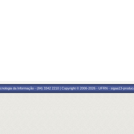
cnologia da Informação - (84) 3342 2210 | Copyright © 2006-2026 - UFRN - sigaa13-produca