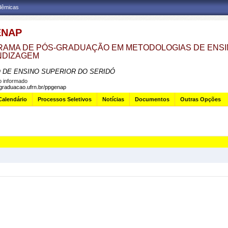
adêmicas
ENAP
AMA DE PÓS-GRADUAÇÃO EM METODOLOGIAS DE ENSI
NDIZAGEM
 DE ENSINO SUPERIOR DO SERIDÓ
 informado
sgraduacao.ufrn.br/ppgenap
Calendário
Processos Seletivos
Notícias
Documentos
Outras Opções