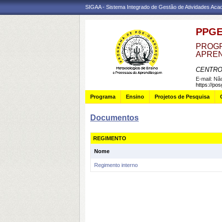
SIGAA - Sistema Integrado de Gestão de Atividades Ac
PPG
PROGR
APRE
CENTRO
E-mail:
Não
https://po
Programa
Ensino
Projetos de Pesquisa
Documentos
REGIMENTO
Nome
Regimento interno