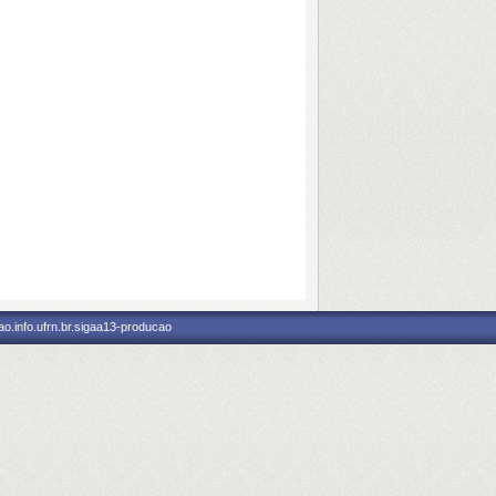
o.info.ufrn.br.sigaa13-producao