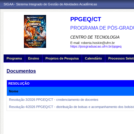
SIGAA - Sistema Integrado de Gestão de Atividades Acadêmicas
PPGEQ/CT
PROGRAMA DE PÓS-GRAD
CENTRO DE TECNOLOGIA
E-mail:
roberta.hoskin@ufrn.br
https://posgraduacao.ufrn.br/ppgeq
Programa
Ensino
Projetos de Pesquisa
Calendário
Processos Selet
Documentos
RESOLUÇÃO
Nome
Resolução 3/2026 PPGEQ/CT - credenciamento de docentes
Resolução 4/2026 PPGEQ/CT - distribuição de bolsas e acompanhamento dos bolsis