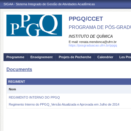
SIGAA - Sistema Integrado de Gestão de Atividades Acadêmicas
PPGQ/CCET
PROGRAMA DE PÓS-GRAD
INSTITUTO DE QUÍMICA
E-mail:
renata.mendonca@ufrn.br
https://posgraduacao.ufrn.br/ppgq
Programme
Enseignement
Projets de Pecherche
Calendrier
Les Pro
Documents
REGIMENT
Nom
REGIMENTO INTERNO DO PPGQ
Regimento Interno do PPGQ_Versão Atualizada e Aprovada em Julho de 2014