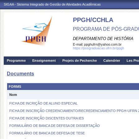
SIGAA - Sistema Integrado de Gestão de Atividades Acadêmicas
PPGH/CCHLA
PROGRAMA DE PÓS-GRAD
DEPARTAMENTO DE HISTÓRIA
E-mail:
ppghufrn@yahoo.com.br
https://posgraduacao.ufrn.br/ppgh
Programme
Enseignement
Projets de Pecherche
Calendrier
Les Pro
Documents
FORMS
Nom
FICHA DE INCRIÇÃO DE ALUNO ESPECIAL
FICHA DE INSCRIÇÃO CREDENCIAMENTO/RECREDENCIAMENTO PPGH-UFRN 
FICHA DE INSCRIÇÃO DISCENTES OUTRA IES
FORMULÁRIO DE BANCA DE DEFESA DE DISSERTAÇÃO
FORMULÁRIO DE BANCA DE DEFESA DE TESE