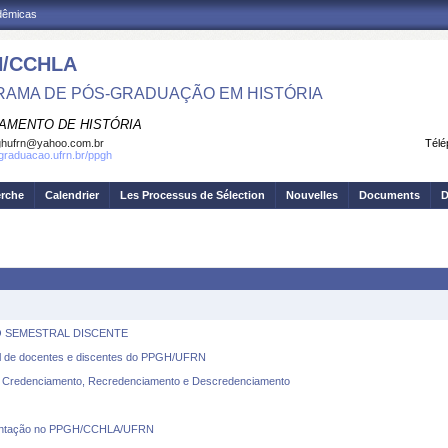
adêmicas
/CCHLA
AMA DE PÓS-GRADUAÇÃO EM HISTÓRIA
AMENTO DE HISTÓRIA
ghufrn@yahoo.com.br
Télé
sgraduacao.ufrn.br/ppgh
erche
Calendrier
Les Processus de Sélection
Nouvelles
Documents
D
O SEMESTRAL DISCENTE
 de docentes e discentes do PPGH/UFRN
redenciamento, Recredenciamento e Descredenciamento
orientação no PPGH/CCHLA/UFRN