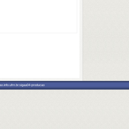
o.info.ufrn.br.sigaa04-producao