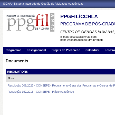
SIGAA - Sistema Integrado de Gestão de Atividades Acadêmicas
PPGFIL/CCHLA
PROGRAMA DE PÓS-GRADU
CENTRO DE CIÊNCIAS HUMANAS,
E-mail:
dela.savia@mac.com
https://posgraduacao.ufrn.br/ppgfil
Programme
Enseignement
Projets de Pecherche
Calendrier
Les Pro
Documents
RESOLUTIONS
Nom
Resolução 008/2022 - CONSEPE - Regulamento Geral dos Programas e Cursos de
Resolução 157/2013 - CONSEPE - Plágio Acadêmico