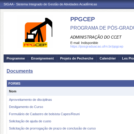
SIGAA - Sistema Integrado de Gestão de Atividades Acadêmicas
PPGCEP
PROGRAMA DE PÓS-GRADU
ADMINISTRAÇÃO DO CCET
E-mail:
Indisponible
https://posgraduacao.ufrn.br/ppgcep
Programme
Enseignement
Projets de Pecherche
Calendrier
Les Pro
Documents
FORMS
Nom
Aproveitamento de disciplinas
Desligamento do Curso
Formulário de Cadastro de bolsista Capes/Reuni
Solicitação de ajuda de custo
Solicitação de prorrogação de prazo de conclusão de curso