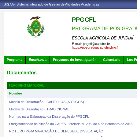
SIGAA - Sistema Integrado de Gestão de Atividades Acadêmicas
PPGCFL
PROGRAMA DE PÓS-GRADU
ESCOLA AGRÍCOLA DE JUNDIAÍ
E-mail:
ppgcfl@eaj.ufrn.br
https://posgraduacao.ufrn.br/cfl
Programa
Enseñanza
Proyectos de Investigación
Calendario
Los P
Documentos
TEACHING MATERIAL
Nombre
Modelo de Dissertação - CAPÍTULOS (ARTIGOS)
Modelo de Dissertação - TRADICIONAL
Normas para Elaboração da Dissertação do PPGCFL
Obrigatoriedade de citação da CAPES - Portaria Nº 206, de 4 de Setembro de 2018
ROTEIRO PARA MARCAÇÃO DE DEFESA DE DISSERTAÇÃO