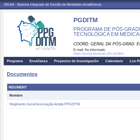
SIGAA - Sistema Integrado de Gestão de Atividades Acadêmicas
PGDITM
PROGRAMA DE PÓS-GRAD
TECNOLÓGICA EM MEDIC
COORD. GERAL DA PÓS-GRAD. E
E-mail:
No informado
https://posgraduacao.ufrn.br/ditm
Programa
Enseñanza
Proyectos de Investigación
Calendario
Los P
Documentos
REGIMENT
Nombre
Regimento Geral Associação Ampla PPGDITM