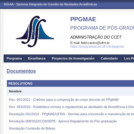
SIGAA - Sistema Integrado de Gestão de Atividades Acadêmicas
PPGMAE
PROGRAMA DE PÓS-GRADU
ADMINISTRAÇÃO DO CCET
E-mail:
fidel.castro@ufrn.br
https://posgraduacao.ufrn.br/ppgmae
Programa
Enseñanza
Proyectos de Investigación
Calendario
Los P
Documentos
RESOLUTIONS
Nombre
Res. 001/2021 - Critérios para a composição do corpo docente do PPgMAE
Res. 063/2010 - Estabelece normas e regulamenta as atividades de Assistência à Do
Resolução 001/2019 - PPgMAE/UFRN - Normas para concessão e manutenção de bo
Resolução 008/2022/CONSEPE - Aprova Regulamento da Pós-graduação
Resolução Comissão de Bolsas