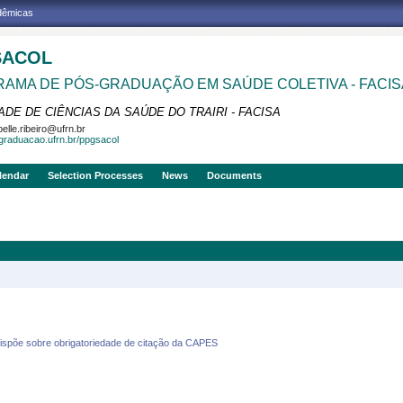
adêmicas
SACOL
AMA DE PÓS-GRADUAÇÃO EM SAÚDE COLETIVA - FACIS
DE DE CIÊNCIAS DA SAÚDE DO TRAIRI - FACISA
belle.ribeiro@ufrn.br
sgraduacao.ufrn.br/ppgsacol
lendar
Selection Processes
News
Documents
õe sobre obrigatoriedade de citação da CAPES