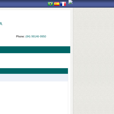
A
Phone:
(84) 99146-9950