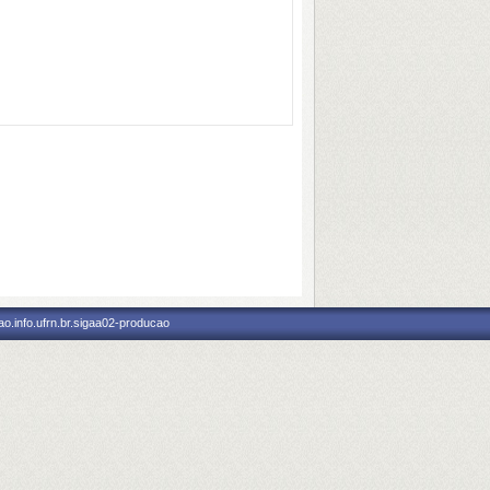
o.info.ufrn.br.sigaa02-producao