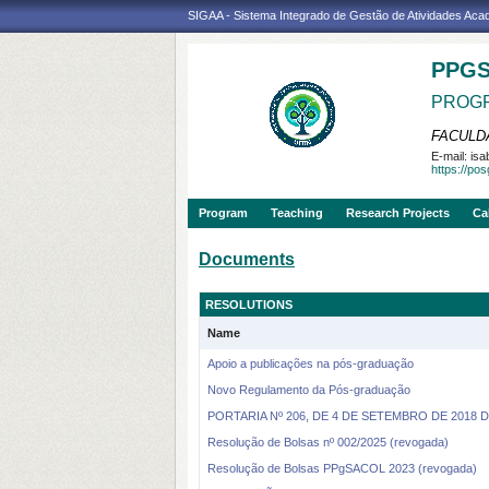
SIGAA - Sistema Integrado de Gestão de Atividades Ac
PPG
PROGR
FACULDA
E-mail:
isa
https://po
Program
Teaching
Research Projects
Ca
Documents
RESOLUTIONS
Name
Apoio a publicações na pós-graduação
Novo Regulamento da Pós-graduação
PORTARIA Nº 206, DE 4 DE SETEMBRO DE 2018 Disp
Resolução de Bolsas nº 002/2025 (revogada)
Resolução de Bolsas PPgSACOL 2023 (revogada)