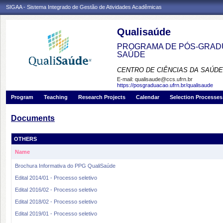
SIGAA - Sistema Integrado de Gestão de Atividades Acadêmicas
Qualisaúde
PROGRAMA DE PÓS-GRADU
SAÚDE
CENTRO DE CIÊNCIAS DA SAÚDE
E-mail:
qualisaude@ccs.ufrn.br
https://posgraduacao.ufrn.br/qualisaude
Program
Teaching
Research Projects
Calendar
Selection Processes
Documents
OTHERS
Name
Brochura Informativa do PPG QualiSaúde
Edital 2014/01 - Processo seletivo
Edital 2016/02 - Processo seletivo
Edital 2018/02 - Processo seletivo
Edital 2019/01 - Processo seletivo