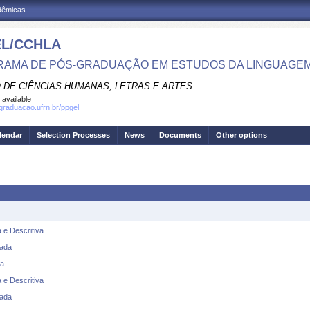
adêmicas
L/CCHLA
AMA DE PÓS-GRADUAÇÃO EM ESTUDOS DA LINGUAGE
 DE CIÊNCIAS HUMANAS, LETRAS E ARTES
 available
sgraduacao.ufrn.br/ppgel
lendar
Selection Processes
News
Documents
Other options
 e Descritiva
rada
da
 e Descritiva
rada