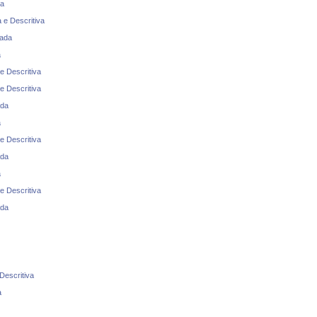
da
 e Descritiva
rada
a
e Descritiva
e Descritiva
ada
a
e Descritiva
ada
a
e Descritiva
ada
Descritiva
a