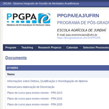
SIGAA - Sistema Integrado de Gestão de Atividades Acadêmicas
PPGPA/EAJ/UFRN
PROGRAMA DE PÓS-GRAD
ESCOLA AGRÍCOLA DE JUNDIAÍ
E-mail:
joao.emerenciano@ufrn.br
https://posgraduacao.ufrn.br/PPGPA
Program
Teaching
Research Projects
Calendar
Selection Processes
Documents
OTHERS
Name
Informações sobre Defesa, Qualificação e Homologação de diploma
Manual para elaboração de Dissertação
Plano de curso para ensino remoto - PPA 1013
Plano de curso para ensino remoto - PPA 1015
Plano de curso para ensino remoto - PPA 1020