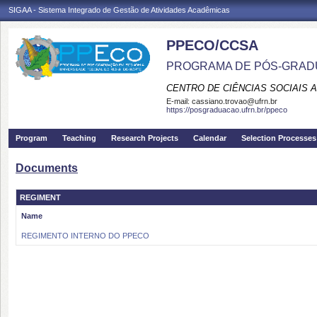
SIGAA - Sistema Integrado de Gestão de Atividades Acadêmicas
PPECO/CCSA
PROGRAMA DE PÓS-GRAD
CENTRO DE CIÊNCIAS SOCIAIS 
E-mail:
cassiano.trovao@ufrn.br
https://posgraduacao.ufrn.br/ppeco
Program
Teaching
Research Projects
Calendar
Selection Processes
Documents
REGIMENT
Name
REGIMENTO INTERNO DO PPECO