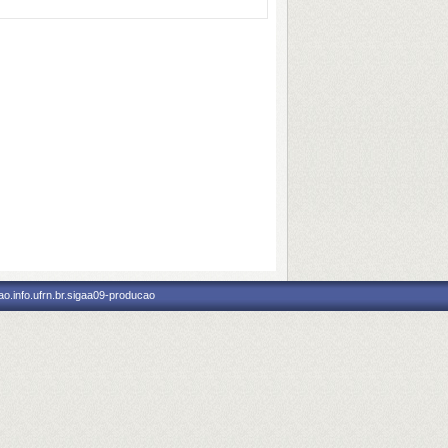
o.info.ufrn.br.sigaa09-producao