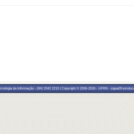
cnologia da Informação - (84) 3342 2210 | Copyright © 2006-2026 - UFRN - sigaa09-produca