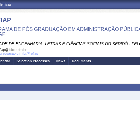
adêmicas
IAP
AMA DE PÓS GRADUAÇÃO EM ADMINISTRAÇÃO PÚBLICA
AP
ADE DE ENGENHARIA, LETRAS E CIÊNCIAS SOCIAIS DO SERIDÓ - FEL
fiap@felcs.ufrn.br
sgraduacao.ufrn.br/Profiap
lendar
Selection Processes
News
Documents