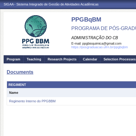
SIGAA - Sistema Integrado de Gestão de Atividades Acadêmicas
PPGBqBM
PROGRAMA DE PÓS-GRADU
ADMINISTRAÇÃO DO CB
E-mail:
ppgbioquimica@gmail.com
https://posgraduacao.ufrn.br/ppgbqbm
Program
Teaching
Research Projects
Calendar
Selection Processes
Documents
REGIMENT
Name
Regimento Interno do PPGBBM