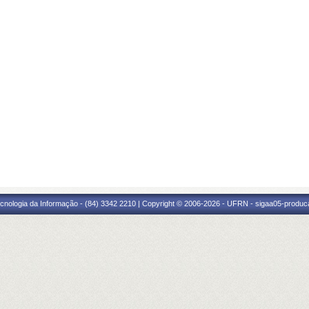
cnologia da Informação - (84) 3342 2210 | Copyright © 2006-2026 - UFRN - sigaa05-produca