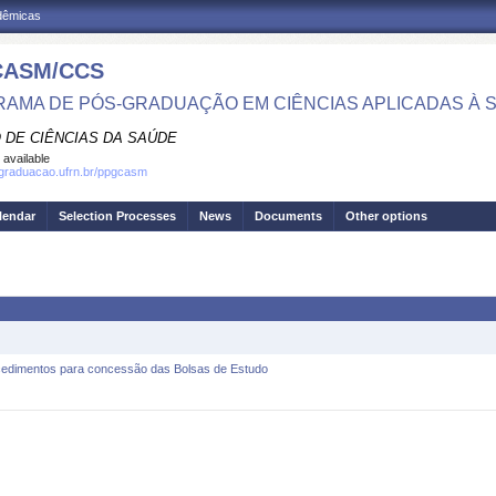
adêmicas
CASM/CCS
AMA DE PÓS-GRADUAÇÃO EM CIÊNCIAS APLICADAS À 
 DE CIÊNCIAS DA SAÚDE
 available
sgraduacao.ufrn.br/ppgcasm
lendar
Selection Processes
News
Documents
Other options
imentos para concessão das Bolsas de Estudo