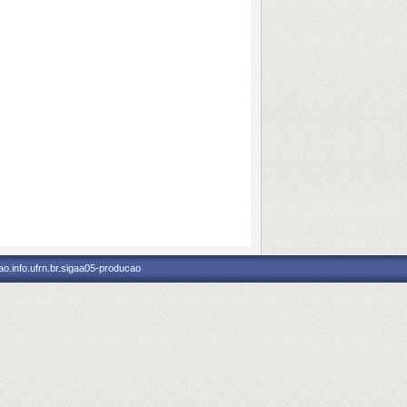
o.info.ufrn.br.sigaa05-producao