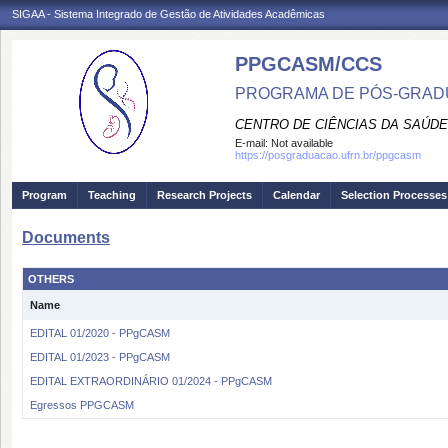
SIGAA - Sistema Integrado de Gestão de Atividades Acadêmicas
PPGCASM/CCS
PROGRAMA DE PÓS-GRADU
CENTRO DE CIÊNCIAS DA SAÚDE
E-mail:
Not available
https://posgraduacao.ufrn.br/ppgcasm
Program
Teaching
Research Projects
Calendar
Selection Processes
Documents
OTHERS
Name
EDITAL 01/2020 - PPgCASM
EDITAL 01/2023 - PPgCASM
EDITAL EXTRAORDINÁRIO 01/2024 - PPgCASM
Egressos PPGCASM