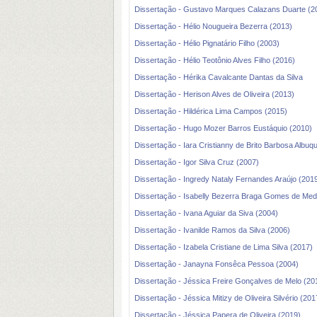
Dissertação - Gustavo Marques Calazans Duarte (2
Dissertação - Hélio Nougueira Bezerra (2013)
Dissertação - Hélio Pignatário Filho (2003)
Dissertação - Hélio Teotônio Alves Filho (2016)
Dissertação - Hérika Cavalcante Dantas da Silva
Dissertação - Herison Alves de Oliveira (2013)
Dissertação - Hildérica Lima Campos (2015)
Dissertação - Hugo Mozer Barros Eustáquio (2010)
Dissertação - Iara Cristianny de Brito Barbosa Albuq
Dissertação - Igor Silva Cruz (2007)
Dissertação - Ingredy Nataly Fernandes Araújo (201
Dissertação - Isabelly Bezerra Braga Gomes de Med
Dissertação - Ivana Aguiar da Siva (2004)
Dissertação - Ivanilde Ramos da Silva (2006)
Dissertação - Izabela Cristiane de Lima Silva (2017)
Dissertação - Janayna Fonsêca Pessoa (2004)
Dissertação - Jéssica Freire Gonçalves de Melo (20
Dissertação - Jéssica Mitizy de Oliveira Silvério (201
Dissertação - Jéssica Papera de Oliveira (2019)