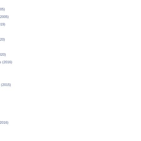
005)
(2005)
019)
020)
020)
s (2016)
 (2015)
(2016)