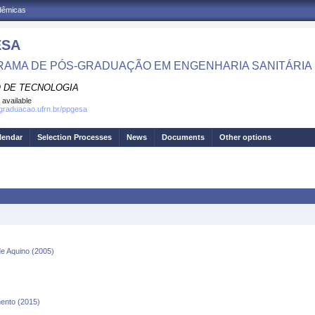
adêmicas
ESA
AMA DE PÓS-GRADUAÇÃO EM ENGENHARIA SANITÁRIA 
 DE TECNOLOGIA
 available
sgraduacao.ufrn.br/ppgesa
lendar
Selection Processes
News
Documents
Other options
de Aquino (2005)
mento (2015)