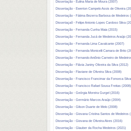
Dissertação - Eulina Maria de Moura (2007)
Dissertação - Ewerton Campelo Assis de Oliveira (2
Dissertação - Fátima Bezerra Barbosa de Medeiros 
Dissertaçaõ - Felipe Antonio Lopes Cardoso Silva (2
Dissertação - Fernanda Cunha Maia (2015)
Dissertação - Fernanda Jucá de Medeiros Araújo (2
Dissertação - Fernanda Lima Cavalcante (2007)
Dissertação - Fernanda Monicelli Camara de Brito (2
Dissertação - Fernando Antônio Carneiro de Medeiro
Dissertação - Flávia Janiny Oliveira da Silva (2012)
Dissertação - Flaviane de Oliveira Silva (2008)
Dissertação - Francisco Francimar da Fonseca Silva
Dissertação - Francisco Rafael Sousa Freitas (2008)
Dissertação - Geórgia Moreira Gurgel (2016)
Dissertação - Germário Marcos Araújo (2004)
Dissertação - Gilson Duarte de Melo (2008)
Dissertação - Giovana Cristina Santos de Medeiros 
Dissertação - Giovana de Oliveira Alves (2016)
Dissertação - Glauber da Rocha Medeiros (2021)