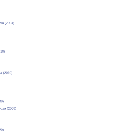
lva (2004)
010)
ha (2019)
08)
ouza (2008)
20)