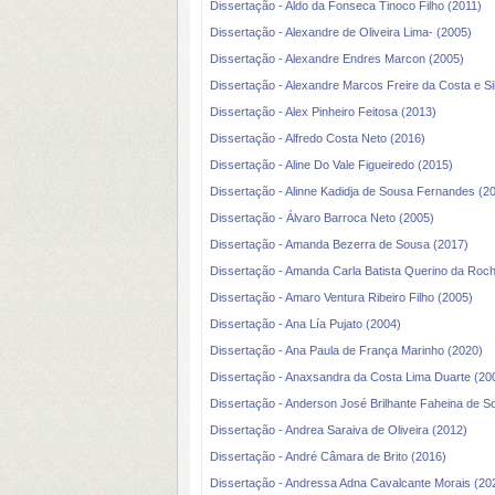
Dissertação - Aldo da Fonseca Tinoco Filho (2011)
Dissertação - Alexandre de Oliveira Lima- (2005)
Dissertação - Alexandre Endres Marcon (2005)
Dissertação - Alexandre Marcos Freire da Costa e Si
Dissertação - Alex Pinheiro Feitosa (2013)
Dissertação - Alfredo Costa Neto (2016)
Dissertação - Aline Do Vale Figueiredo (2015)
Dissertação - Alinne Kadidja de Sousa Fernandes (2
Dissertação - Álvaro Barroca Neto (2005)
Dissertação - Amanda Bezerra de Sousa (2017)
Dissertação - Amanda Carla Batista Querino da Roc
Dissertação - Amaro Ventura Ribeiro Filho (2005)
Dissertação - Ana Lía Pujato (2004)
Dissertação - Ana Paula de França Marinho (2020)
Dissertação - Anaxsandra da Costa Lima Duarte (20
Dissertação - Anderson José Brilhante Faheina de S
Dissertação - Andrea Saraiva de Oliveira (2012)
Dissertação - André Câmara de Brito (2016)
Dissertação - Andressa Adna Cavalcante Morais (20