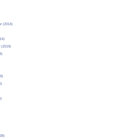
)
r (2014)
14)
d (2019)
4)
9)
6)
4)
008)