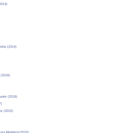
(2014)
rinho (2014)
 (2016)
unior (2018)
7)
or (2015)
ousa Medeiros(2016)