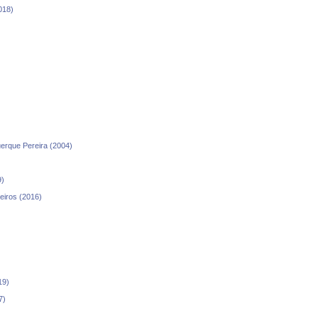
018)
uerque Pereira (2004)
9)
eiros (2016)
19)
7)