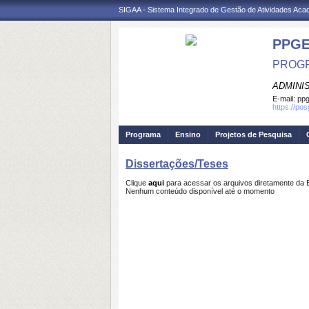
SIGAA - Sistema Integrado de Gestão de Atividades Ac
PPG
PROGR
ADMINI
E-mail:
ppg
https://po
Programa
Ensino
Projetos de Pesquisa
Dissertações/Teses
Clique
aqui
para acessar os arquivos diretamente da 
Nenhum conteúdo disponível até o momento