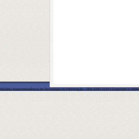
SIGAA | Superintendência de Tecnologia da Informação - (84) 3342 2210 | Copyright © 2006