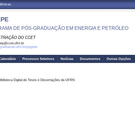
adêmicas
EPE
AMA DE PÓS-GRADUAÇÃO EM ENERGIA E PETRÓLEO
STRAÇÃO DO CCET
ep@ccet.ufrn.br
sgraduacao.ufrn.br/ppgepe
Calendário
Processos Seletivos
Notícias
Documentos
Outras Opções
Biblioteca Digital de Teses e Dissertações da UFRN