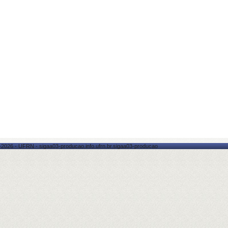
-2026 - UFRN - sigaa03-producao.info.ufrn.br.sigaa03-producao